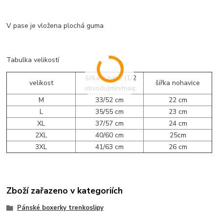
V pase je vložena plochá guma
Tabulka velikostí
šířka v pase (1/2
velikost
šířka nohavice
obvodu)min/max
M
33/52 cm
22 cm
L
35/55 cm
23 cm
XL
37/57 cm
24 cm
2XL
40/60 cm
25cm
3XL
41/63 cm
26 cm
Zboží zařazeno v kategoriích
Pánské boxerky trenkoslipy