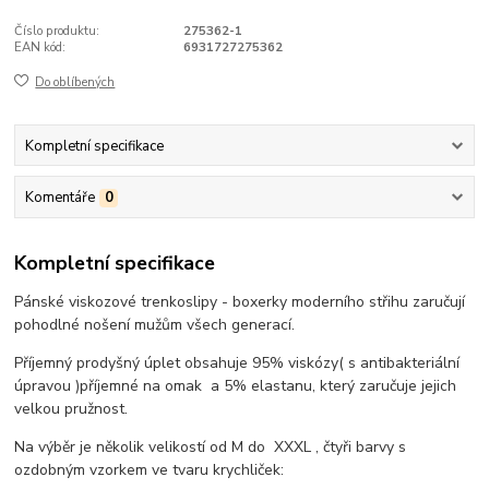
Číslo produktu:
275362-1
EAN kód:
6931727275362
Do oblíbených
Kompletní specifikace
Komentáře
0
Kompletní specifikace
Pánské viskozové trenkoslipy - boxerky moderního střihu zaručují
pohodlné nošení mužům všech generací.
Příjemný prodyšný úplet obsahuje 95% viskózy( s antibakteriální
úpravou )příjemné na omak a 5% elastanu, který zaručuje jejich
velkou pružnost.
Na výběr je několik velikostí od M do XXXL , čtyři barvy s
ozdobným vzorkem ve tvaru krychliček: