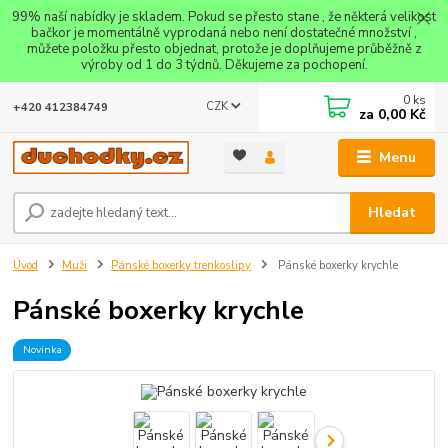
99% naší nabídky je skladem. Pokud se přesto stane , že některá velikost
bačkor je momentálně vyprodaná nebo není dostatečné množství ,
můžete položku přesto objednat, protože je doplňujeme průběžně z
výroby od 1 do 3 týdnů. Děkujeme za pochopení.
0
ks
CZK
+420 412384749
za
0,00 Kč
Menu
Hledat
Úvod
Muži
Pánské boxerky trenkoslipy
Pánské boxerky krychle
Pánské boxerky krychle
Novinka