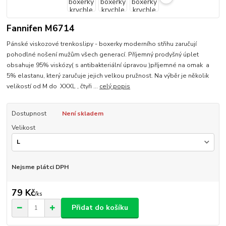
Fannifen M6714
Pánské viskozové trenkoslipy - boxerky moderního střihu zaručují
pohodlné nošení mužům všech generací. Příjemný prodyšný úplet
obsahuje 95% viskózy( s antibakteriální úpravou )příjemné na omak a
5% elastanu, který zaručuje jejich velkou pružnost. Na výběr je několik
velikostí od M do XXXL , čtyři ...
celý popis
Dostupnost
Není skladem
Velikost
Nejsme plátci DPH
79 Kč
/
ks
Přidat do košíku