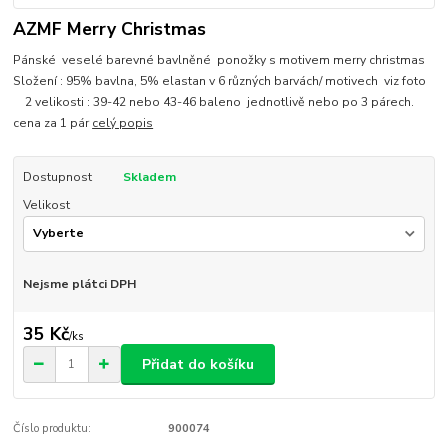
AZMF Merry Christmas
Pánské veselé barevné bavlněné ponožky s motivem merry christmas
Složení : 95% bavlna, 5% elastan v 6 různých barvách/ motivech viz foto
2 velikosti : 39-42 nebo 43-46 baleno jednotlivě nebo po 3 párech.
cena za 1 pár
celý popis
Dostupnost
Skladem
Velikost
Nejsme plátci DPH
35 Kč
/
ks
Přidat do košíku
Číslo produktu:
900074