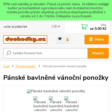
99% naší nabídky je skladem. Pokud se přesto stane , že některá velikost
bačkor je momentálně vyprodaná nebo není dostatečné množství ,
můžete položku přesto objednat, protože je doplňujeme průběžně z
výroby od 1 do 3 týdnů. Děkujeme za pochopení.
0
ks
CZK
+420 412384749
za
0,00 Kč
Menu
Hledat
Úvod
Pánské ponožky
Pánské bavlněné vánoční ponožky
Pánské bavlněné vánoční ponožky