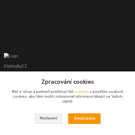
DůchodkyCZ
Jana Krejčí
Zpracování cookies
+420 412384749
Náš e-shop a partneři potřebují Váš
souhlas
s použitím souborů
cookies, aby Vám mohli zobrazovat informace týkající se Vašich
objednavky@duchodky.cz
zájmů.
Souhlasím
Nastavení