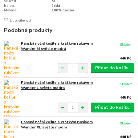
Velikost:
M
Barva:
šedá
Materiál:
100% bavlna
Do oblíbených
Podobné produkty
Pánská noční košile s krátkým rukávem
Skladem
Wander M světle modrá
446 Kč
Přidat do košíku
Pánská noční košile s krátkým rukávem
Skladem
Wander L světle modrá
446 Kč
Přidat do košíku
Pánská noční košile s krátkým rukávem
Skladem
Wander XL světle modrá
446 Kč