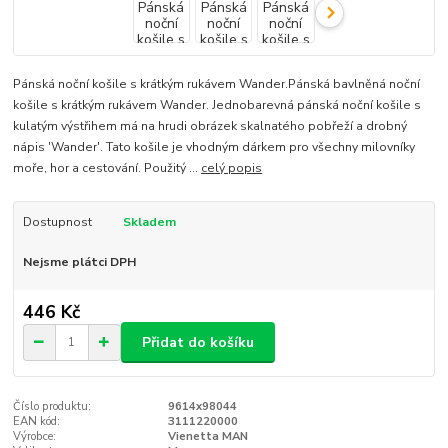
Pánská noční košile s krátkým rukávem Wander.Pánská bavlněná noční
košile s krátkým rukávem Wander. Jednobarevná pánská noční košile s
kulatým výstřihem má na hrudi obrázek skalnatého pobřeží a drobný
nápis 'Wander'. Tato košile je vhodným dárkem pro všechny milovníky
moře, hor a cestování. Použitý ...
celý popis
Dostupnost
Skladem
Nejsme plátci DPH
446 Kč
Přidat do košíku
Číslo produktu:
9614x98044
EAN kód:
3111220000
Výrobce:
Vienetta MAN