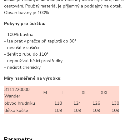
cestování. Použitý materiál je příjemný a poddajný na dotek.
Obsah bavlny je 100%.
Pokyny pro údržbu:
- 100% bavlna
- lze prát v pračce při teplotě do 30°
- nesušit v sušičce
- žehlit z rubu do 110°
- nepoužívat bělící prostředky
- nečistit chemicky
Míry naměřené na výrobku:
3111220000
M
L
XL
XXL
Wander
obvod hrudníku
118
124
126
138
délka košile
109
109
109
109
Parametry