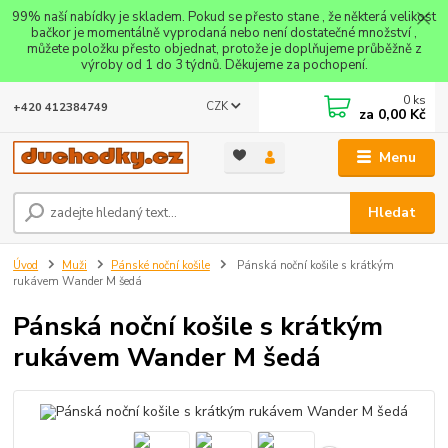
99% naší nabídky je skladem. Pokud se přesto stane , že některá velikost
bačkor je momentálně vyprodaná nebo není dostatečné množství ,
můžete položku přesto objednat, protože je doplňujeme průběžně z
výroby od 1 do 3 týdnů. Děkujeme za pochopení.
0
ks
CZK
+420 412384749
za
0,00 Kč
Menu
Hledat
Úvod
Muži
Pánské noční košile
Pánská noční košile s krátkým
rukávem Wander M šedá
Pánská noční košile s krátkým
rukávem Wander M šedá