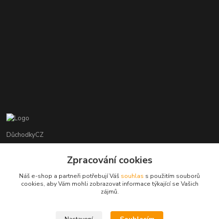
DůchodkyCZ
Jana Krejčí
Zpracování cookies
+420 412384749
Náš e-shop a partneři potřebují Váš
souhlas
s použitím souborů
cookies, aby Vám mohli zobrazovat informace týkající se Vašich
objednavky@duchodky.cz
zájmů.