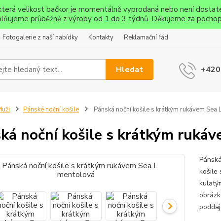
ěkterá velikost bačkor je momentálně vyprodaná nebo není dostat
lňujeme průběžně z výroby od 1 do 3 týdnů. Děkujeme za pochop
Fotogalerie z naší nabídky
Kontakty
Reklamační řád
Hledat
+420
uži
Pánské noční košile
Pánská noční košile s krátkým rukávem Sea 
ká noční košile s krátkým ruká
Pánská
košile
kulatý
obrázk
poddaj