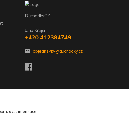
DůchodkyCZ
et
Jana Krejčí
+420 412384749
objednavky@duchodky.cz
obrazovat informace