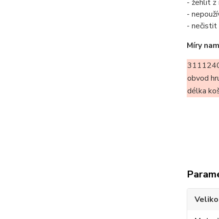
- žehlit 
- nepouží
- nečisti
Míry nam
311124
obvod hr
délka ko
Param
Veliko