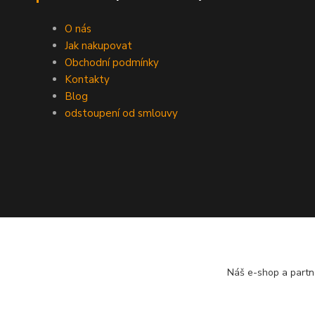
O nás
Jak nakupovat
Obchodní podmínky
Kontakty
Blog
odstoupení od smlouvy
Náš e-shop a partn