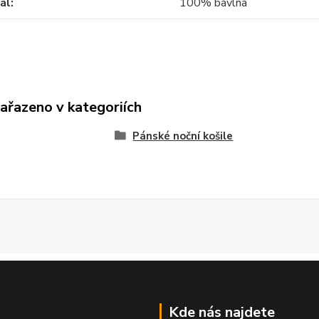
ál
100% bavlna
zařazeno v kategoriích
Pánské noční košile
Kde nás najdete