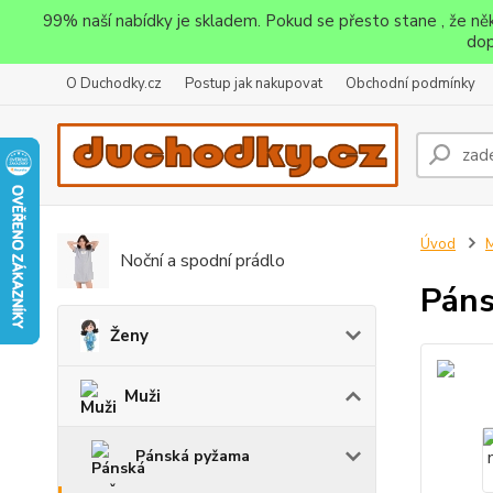
99% naší nabídky je skladem. Pokud se přesto stane , že n
dop
O Duchodky.cz
Postup jak nakupovat
Obchodní podmínky
Úvod
M
Noční a spodní prádlo
Páns
Ženy
Muži
Pánská pyžama