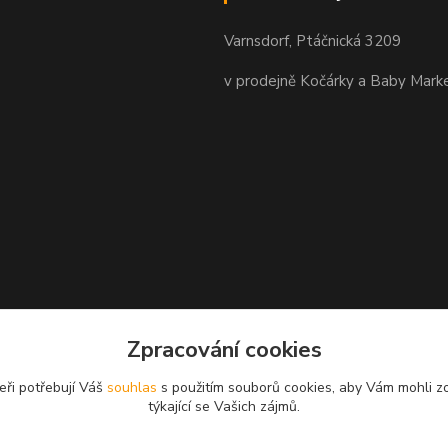
Varnsdorf, Ptáčnická 3209
v prodejně Kočárky a Baby Mark
Zpracování cookies
eři potřebují Váš
souhlas
s použitím souborů cookies, aby Vám mohli z
týkající se Vašich zájmů.