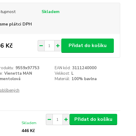
tupnost
Skladem
sme plátci DPH
6 Kč
Přidat do košíku
roduktu:
9559x97753
EAN kód:
3111240000
e:
Vienetta MAN
Velikost:
L
mentolová
Materiál:
100% bavlna
oblíbených
Přidat do košíku
Skladem
446 Kč