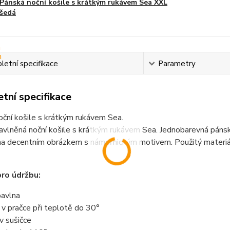
Pánská noční košile s krátkým rukávem Sea XXL
šedá
etní specifikace
Parametry
tní specifikace
ční košile s krátkým rukávem Sea.
vlněná noční košile s krátkým rukávem Sea. Jednobarevná pánsk
a decentním obrázkem s námořnickým motivem. Použitý materiál 
ro údržbu:
avlna
t v pračce při teplotě do 30°
 v sušičce