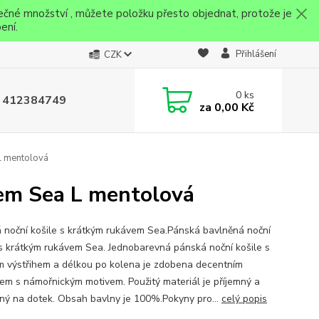
ečné množství , můžete položku přesto objednat, protože je
ení.
Přihlášení
CZK
0
ks
 412384749
za
0,00 Kč
L mentolová
vem Sea L mentolová
 noční košile s krátkým rukávem Sea.Pánská bavlněná noční
 s krátkým rukávem Sea. Jednobarevná pánská noční košile s
m výstřihem a délkou po kolena je zdobena decentním
em s námořnickým motivem. Použitý materiál je příjemný a
ný na dotek. Obsah bavlny je 100%.Pokyny pro...
celý popis