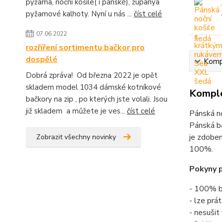
pyžama, noční košile( i pánské), županya
pyžamové kalhoty. Nyní u nás ...
číst celé
07.06.2022
rozříření sortimentu bačkor pro
dospělé
Kompl
Dobrá zpráva! Od března 2022 je opět
skladem model 1034 dámské kotníkové
Komple
bačkory na zip , po kterých jste volali. Jsou
již skladem a můžete je ves...
číst celé
Pánská no
Pánská ba
je zdoben
Zobrazit všechny novinky
100%.
Pokyny p
- 100% b
- lze prá
- nesušit