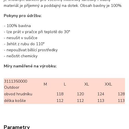
materiál je příjemný a poddajný na dotek. Obsah bavlny je 100%.
Pokyny pro údržbu:
- 100% bavlna
- lze prát v pračce při teplotě do 30°
- nesušit v sušičce
- žehlit z rubu do 110°
- nepoužívat bělící prostředky
- nečistit chemicky
Míry naměřené na výrobku:
3111350000
M
L
XL
XXL
Outdoor
obvod hrudníku
118
120
124
128
délka košile
112
112
113
113
Parametry