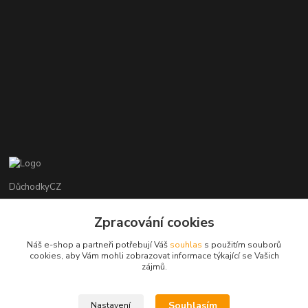
DůchodkyCZ
Jana Krejčí
Zpracování cookies
+420 412384749
Náš e-shop a partneři potřebují Váš
souhlas
s použitím souborů
cookies, aby Vám mohli zobrazovat informace týkající se Vašich
objednavky@duchodky.cz
zájmů.
Souhlasím
Nastavení