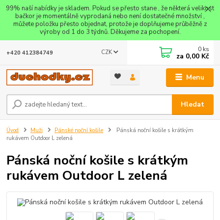
99% naší nabídky je skladem. Pokud se přesto stane , že některá velikost
bačkor je momentálně vyprodaná nebo není dostatečné množství ,
můžete položku přesto objednat, protože je doplňujeme průběžně z
výroby od 1 do 3 týdnů. Děkujeme za pochopení.
0
ks
CZK
+420 412384749
za
0,00 Kč
Menu
Hledat
Úvod
Muži
Pánské noční košile
Pánská noční košile s krátkým
rukávem Outdoor L zelená
Pánská noční košile s krátkým
rukávem Outdoor L zelená