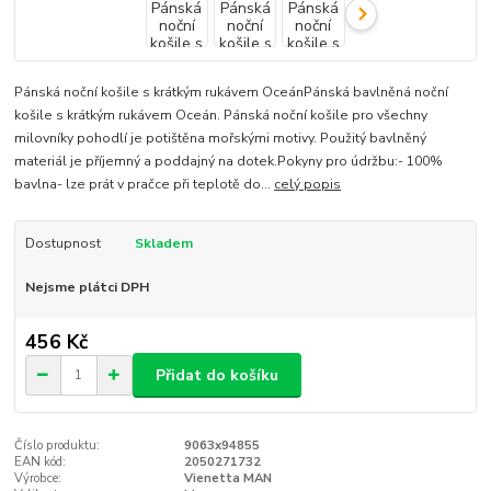
Pánská noční košile s krátkým rukávem OceánPánská bavlněná noční
košile s krátkým rukávem Oceán. Pánská noční košile pro všechny
milovníky pohodlí je potištěna mořskými motivy. Použitý bavlněný
materiál je příjemný a poddajný na dotek.Pokyny pro údržbu:- 100%
bavlna- lze prát v pračce při teplotě do...
celý popis
Dostupnost
Skladem
Nejsme plátci DPH
456 Kč
Přidat do košíku
Číslo produktu:
9063x94855
EAN kód:
2050271732
Výrobce:
Vienetta MAN