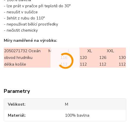
- lze prát v pračce při teplotě do 30°
- nesušit v sušičce
- žehlit z rubu do 110°
- nepoužívat bělící prostředky
- nečistit chemicky
Míry naměřené na výrobku:
2050271732 Oceán
M
L
XL
XXL
obvod hrudníku
116
120
126
130
délka košile
112
112
112
112
Parametry
Velikost
M
Materiál
100% bavlna