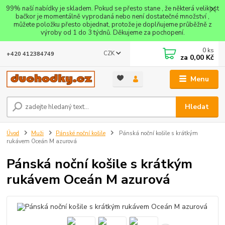
99% naší nabídky je skladem. Pokud se přesto stane , že některá velikost
bačkor je momentálně vyprodaná nebo není dostatečné množství ,
můžete položku přesto objednat, protože je doplňujeme průběžně z
výroby od 1 do 3 týdnů. Děkujeme za pochopení.
0
ks
CZK
+420 412384749
za
0,00 Kč
Menu
Hledat
Úvod
Muži
Pánské noční košile
Pánská noční košile s krátkým
rukávem Oceán M azurová
Pánská noční košile s krátkým
rukávem Oceán M azurová