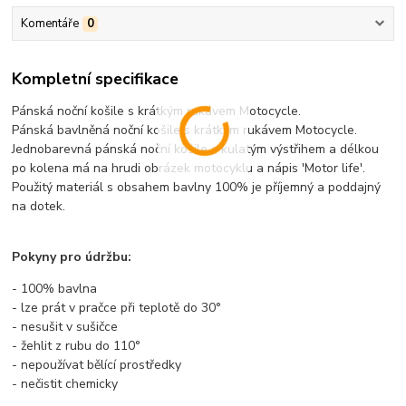
Komentáře
0
Kompletní specifikace
Pánská noční košile s krátkým rukávem Motocycle.
Pánská bavlněná noční košile s krátkým rukávem Motocycle.
Jednobarevná pánská noční košile s kulatým výstřihem a délkou
po kolena má na hrudi obrázek motocyklu a nápis 'Motor life'.
Použitý materiál s obsahem bavlny 100% je příjemný a poddajný
na dotek.
Pokyny pro údržbu:
- 100% bavlna
- lze prát v pračce při teplotě do 30°
- nesušit v sušičce
- žehlit z rubu do 110°
- nepoužívat bělící prostředky
- nečistit chemicky