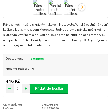
Pánská noční košile s krátkým rukávem Motocycle.Pánská bavlněná noční
košile s krátkým rukávem Motocycle. Jednobarevná pánská noční košile
s kulatým výstřihem a délkou po kolena má na hrudi obrázek motocyklu
a nápis 'Motor life'. Použitý materiál s obsahem bavlny 100% je příjemný
a poddajný na dotek...
celý popis
Dostupnost
Skladem
Nejsme plátci DPH
446 Kč
Přidat do košíku
Číslo produktu:
9752x98596
EAN kód:
3111330000