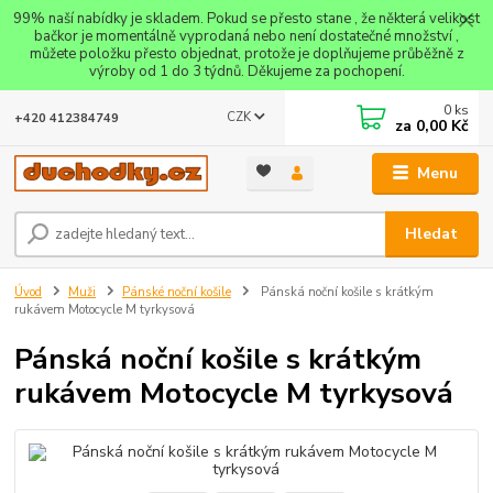
99% naší nabídky je skladem. Pokud se přesto stane , že některá velikost
bačkor je momentálně vyprodaná nebo není dostatečné množství ,
můžete položku přesto objednat, protože je doplňujeme průběžně z
výroby od 1 do 3 týdnů. Děkujeme za pochopení.
0
ks
CZK
+420 412384749
za
0,00 Kč
Menu
Hledat
Úvod
Muži
Pánské noční košile
Pánská noční košile s krátkým
rukávem Motocycle M tyrkysová
Pánská noční košile s krátkým
rukávem Motocycle M tyrkysová