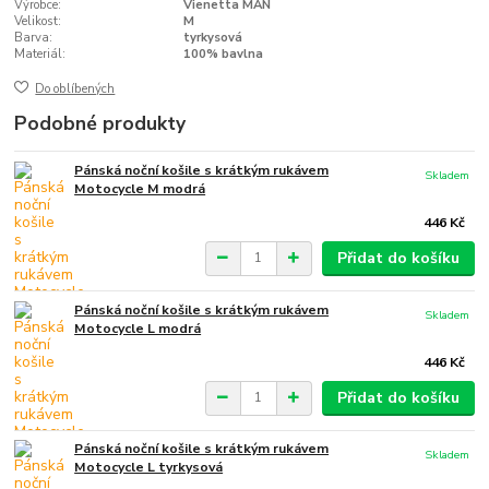
Výrobce:
Vienetta MAN
Velikost:
M
Barva:
tyrkysová
Materiál:
100% bavlna
Do oblíbených
Podobné produkty
Pánská noční košile s krátkým rukávem
Skladem
Motocycle M modrá
446 Kč
Přidat do košíku
Pánská noční košile s krátkým rukávem
Skladem
Motocycle L modrá
446 Kč
Přidat do košíku
Pánská noční košile s krátkým rukávem
Skladem
Motocycle L tyrkysová