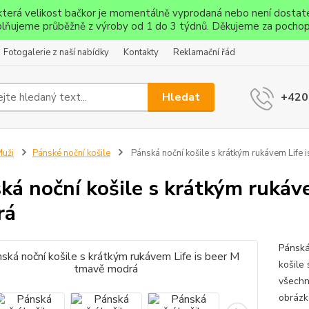
ěkterá velikost bačkor je momentálně vyprodaná nebo není dostat
lňujeme průběžně z výroby od 1 do 3 týdnů. Děkujeme za pochop
Fotogalerie z naší nabídky
Kontakty
Reklamační řád
Hledat
+420
uži
Pánské noční košile
Pánská noční košile s krátkým rukávem Life
ká noční košile s krátkým rukáv
rá
Pánská
košile 
všechn
obrázke