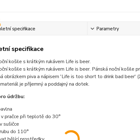
etní specifikace
Parametry
tní specifikace
ční košile s krátkým rukávem Life is beer.
ční košile s krátkým rukávem Life is beer. Pánská noční košile pr
á obrázkem piva a nápisem 'Life is too short to drink bad beer' (ži
materiál je příjemný a poddajný na dotek.
ro údržbu:
avlna
t v pračce při teplotě do 30°
 v sušičce
z rubu do 110°
vat bělící prostředky