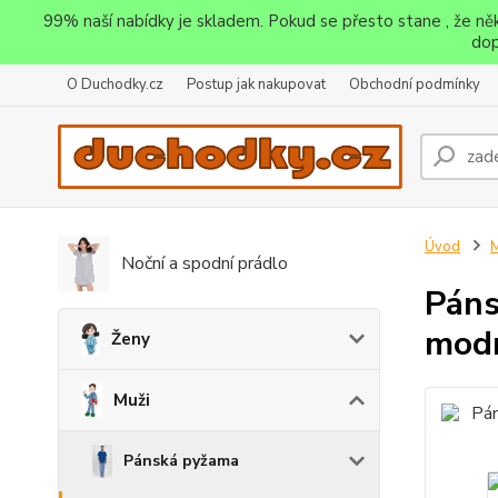
99% naší nabídky je skladem. Pokud se přesto stane , že n
dop
O Duchodky.cz
Postup jak nakupovat
Obchodní podmínky
Úvod
M
Noční a spodní prádlo
Páns
mod
Ženy
Muži
Pánská pyžama