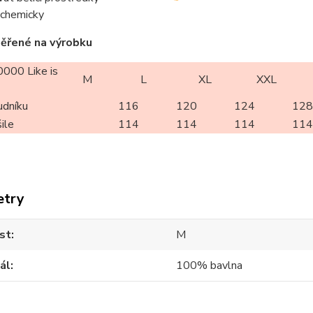
t chemicky
ěřené na výrobku
000 Like is
M
L
XL
XXL
udníku
116
120
124
128
ile
114
114
114
114
etry
st
M
ál
100% bavlna