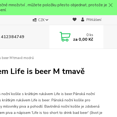
ečné množství , můžete položku přesto objednat, protože je
ení.
Přihlášení
CZK
0
ks
 412384749
za
0,00 Kč
 is beer M tmavě modrá
em Life is beer M tmavě
 noční košile s krátkým rukávem Life is beer.Pánská noční
s krátkým rukávem Life is beer. Pánská noční košile pro
y milovníky piva a pohodlí. Bavlněná noční košile je zdobená
m piva a nápisem 'Life is too short to drink bad beer' (život je