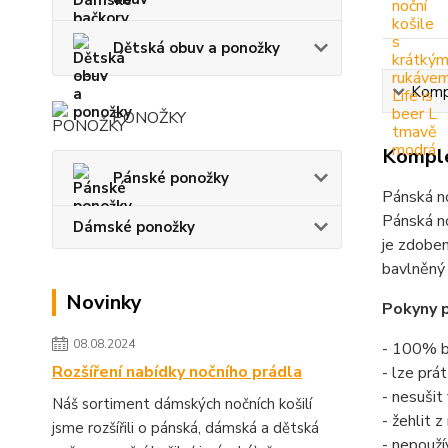
Dětská obuv a ponožky
Kompl
PONOŽKY
Komple
Pánské ponožky
Pánská no
Pánská no
Dámské ponožky
je zdoben
bavlněný 
Novinky
Pokyny p
08.08.2024
- 100% b
Rozšíření nabídky nočního prádla
- lze prá
- nesušit
Náš sortiment dámských nočních košilí
- žehlit 
jsme rozšířili o pánská, dámská a dětská
- nepouží