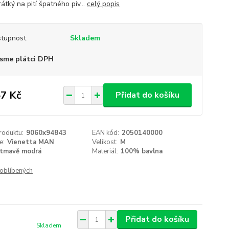
krátký na pití špatného piv...
celý popis
tupnost
Skladem
sme plátci DPH
7 Kč
Přidat do košíku
roduktu:
9060x94843
EAN kód:
2050140000
e:
Vienetta MAN
Velikost:
M
tmavě modrá
Materiál:
100% bavlna
oblíbených
Přidat do košíku
Skladem