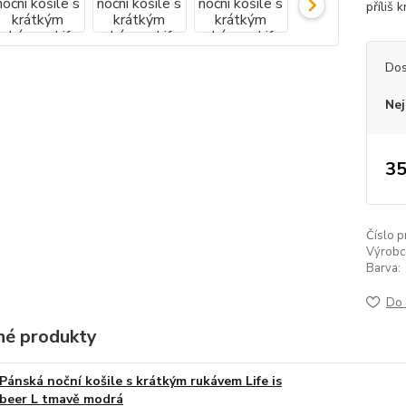
příliš 
Dos
Nej
35
Číslo p
Výrobc
Barva:
Do 
é produkty
Pánská noční košile s krátkým rukávem Life is
beer L tmavě modrá