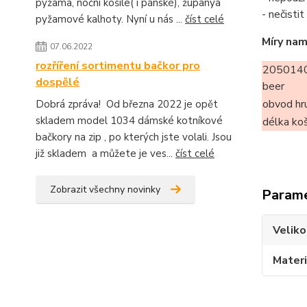
pyžama, noční košile( i pánské), županya
- nečisti
pyžamové kalhoty. Nyní u nás ...
číst celé
Míry nam
07.06.2022
rozříření sortimentu bačkor pro
2050140
dospělé
beer
obvod hr
Dobrá zpráva! Od března 2022 je opět
skladem model 1034 dámské kotníkové
délka koš
bačkory na zip , po kterých jste volali. Jsou
již skladem a můžete je ves...
číst celé
Zobrazit všechny novinky
Param
Veliko
Materi