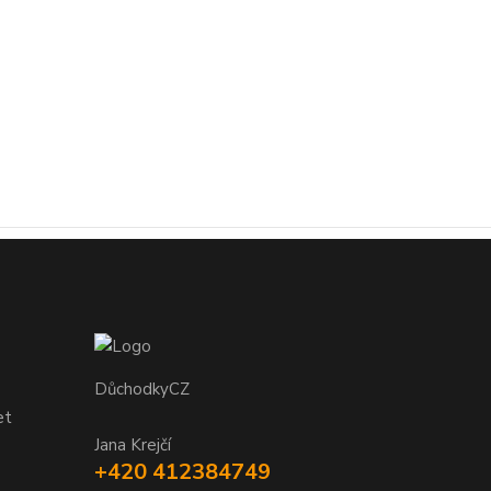
DůchodkyCZ
et
Jana Krejčí
+420 412384749