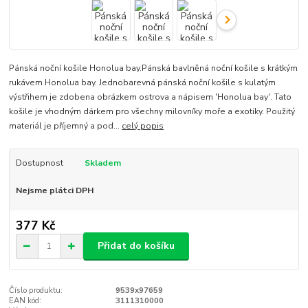
Pánská noční košile Honolua bay.Pánská bavlněná noční košile s krátkým
rukávem Honolua bay. Jednobarevná pánská noční košile s kulatým
výstřihem je zdobena obrázkem ostrova a nápisem 'Honolua bay'. Tato
košile je vhodným dárkem pro všechny milovníky moře a exotiky. Použitý
materiál je příjemný a pod...
celý popis
Dostupnost
Skladem
Nejsme plátci DPH
377 Kč
Přidat do košíku
Číslo produktu:
9539x97659
EAN kód:
3111310000