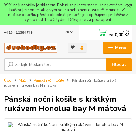
99% naší nabídky je skladem. Pokud se přesto stane , že některá velikost
bačkor je momentálně vyprodaná nebo není dostatečné množství ,
můžete položku přesto objednat, protože je doplňujeme průběžně z
výroby od 1 do 3 týdnů. Děkujeme za pochopení.
0
ks
CZK
+420 412384749
za
0,00 Kč
Menu
Hledat
Úvod
Muži
Pánské noční košile
Pánská noční košile s krátkým
rukávem Honolua bay M mátová
Pánská noční košile s krátkým
rukávem Honolua bay M mátová