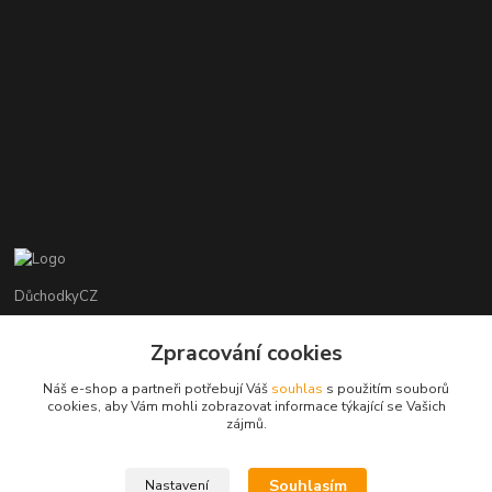
DůchodkyCZ
Jana Krejčí
Zpracování cookies
+420 412384749
Náš e-shop a partneři potřebují Váš
souhlas
s použitím souborů
cookies, aby Vám mohli zobrazovat informace týkající se Vašich
objednavky@duchodky.cz
zájmů.
Souhlasím
Nastavení