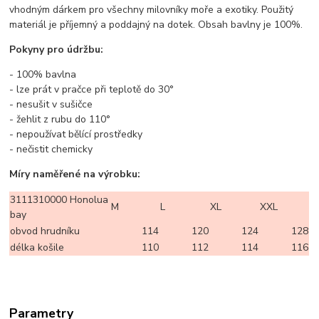
vhodným dárkem pro všechny milovníky moře a exotiky. Použitý
materiál je příjemný a poddajný na dotek. Obsah bavlny je 100%.
Pokyny pro údržbu:
- 100% bavlna
- lze prát v pračce při teplotě do 30°
- nesušit v sušičce
- žehlit z rubu do 110°
- nepoužívat bělící prostředky
- nečistit chemicky
Míry naměřené na výrobku:
3111310000 Honolua
M
L
XL
XXL
bay
obvod hrudníku
114
120
124
128
délka košile
110
112
114
116
Parametry