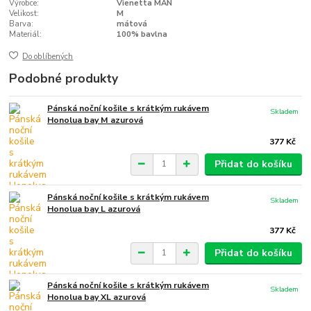
Výrobce:
Vienetta MAN
Velikost:
M
Barva:
mátová
Materiál:
100% bavlna
Do oblíbených
Podobné produkty
Pánská noční košile s krátkým rukávem
Skladem
Honolua bay M azurová
377 Kč
Přidat do košíku
Pánská noční košile s krátkým rukávem
Skladem
Honolua bay L azurová
377 Kč
Přidat do košíku
Pánská noční košile s krátkým rukávem
Skladem
Honolua bay XL azurová