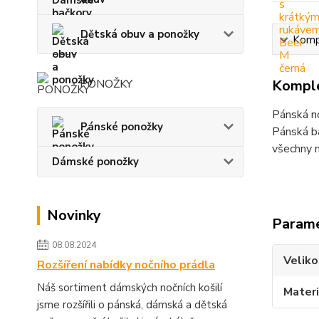
Dětská obuv a ponožky
Kompl
PONOŽKY
Komple
Pánská no
Pánské ponožky
Pánská ba
všechny m
Dámské ponožky
Novinky
Param
08.08.2024
Veliko
Rozšíření nabídky nočního prádla
Náš sortiment dámských nočních košilí
Materi
jsme rozšířili o pánská, dámská a dětská