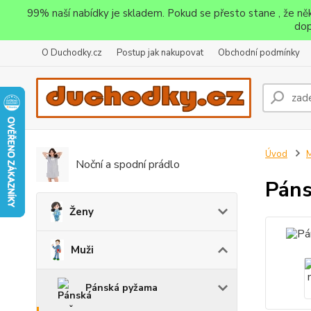
99% naší nabídky je skladem. Pokud se přesto stane , že n
dop
O Duchodky.cz
Postup jak nakupovat
Obchodní podmínky
Úvod
M
Noční a spodní prádlo
Páns
Ženy
Muži
Pánská pyžama