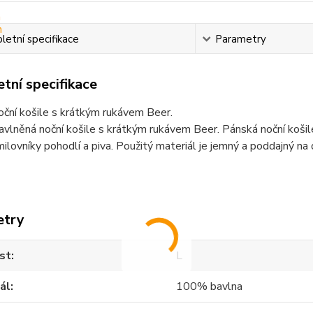
etní specifikace
Parametry
tní specifikace
ční košile s krátkým rukávem Beer.
vlněná noční košile s krátkým rukávem Beer. Pánská noční košile 
ilovníky pohodlí a piva. Použitý materiál je jemný a poddajný n
etry
st
L
ál
100% bavlna