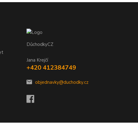
DůchodkyCZ
et
Jana Krejčí
+420 412384749
objednavky@duchodky.cz