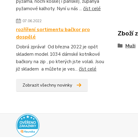
pyžama, noční košile( i pánské), županya
pyžamové kalhoty. Nyní u nás ...
číst celé
07.06.2022
rozříření sortimentu bačkor pro
Zboží 
dospělé
Muži
Dobrá zpráva! Od března 2022 je opět
skladem model 1034 dámské kotníkové
bačkory na zip , po kterých jste volali. Jsou
již skladem a můžete je ves...
číst celé
Zobrazit všechny novinky