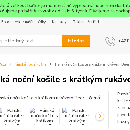
ěkterá velikost bačkor je momentálně vyprodaná nebo není dostat
lňujeme průběžně z výroby od 1 do 3 týdnů. Děkujeme za pochop
Fotogalerie z naší nabídky
Kontakty
Reklamační řád
Hledat
+420
uži
Pánské noční košile
Pánská noční košile s krátkým rukávem Beer
ká noční košile s krátkým rukáv
Pánská
košile
zajíma
pohodl
bavlny