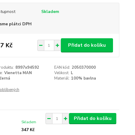
tupnost
Skladem
sme plátci DPH
7 Kč
Přidat do košíku
roduktu:
8997x94592
EAN kód:
2050370000
e:
Vienetta MAN
Velikost:
L
černá
Materiál:
100% bavlna
oblíbených
Přidat do košíku
Skladem
347 Kč