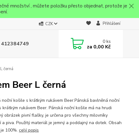
ečné množství , můžete položku přesto objednat, protože je
ení.
Přihlášení
CZK
0
ks
 412384749
za
0,00 Kč
 L černá
em Beer L černá
 noční košile s krátkým rukávem Beer.Pánská bavlněná noční
 s krátkým rukávem Beer. Pánská noční košile má na hrudi
vý obrázek pivní flašky, je určena pro všechny milovníky
í a piva. Použitý materiál je jemný a poddajný na dotek. Obsah
 je 100%.
celý popis