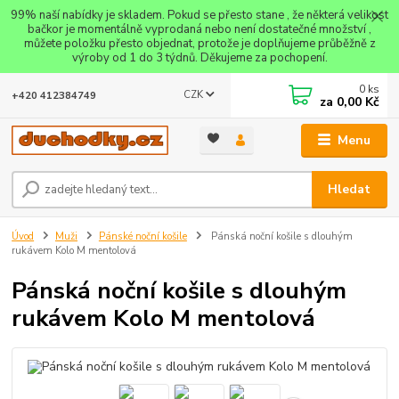
99% naší nabídky je skladem. Pokud se přesto stane , že některá velikost
bačkor je momentálně vyprodaná nebo není dostatečné množství ,
můžete položku přesto objednat, protože je doplňujeme průběžně z
výroby od 1 do 3 týdnů. Děkujeme za pochopení.
0
ks
CZK
+420 412384749
za
0,00 Kč
Menu
Hledat
Úvod
Muži
Pánské noční košile
Pánská noční košile s dlouhým
rukávem Kolo M mentolová
Pánská noční košile s dlouhým
rukávem Kolo M mentolová