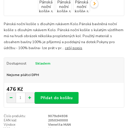
Pánská noční košile s dlouhým rukávem Kolo.Pánská bavlněná noční
košile s dlouhým rukávem Kolo. Pánská noční košile s kulatým výstřihem
má na hrudi obrázek několika propletených kol. Použitý materiál s
obsahem bavlny 100% je příjemný a poddajný na dotek.Pokyny pro
údržbu:- 100% bavlna- lze prát v pr...
celý popis
Dostupnost
Skladem
Nejsme plátci DPH
476 Kč
Přidat do košíku
Číslo produktu:
9079x94936
EAN kód:
2050340000
Výrobce:
Vienetta MAN