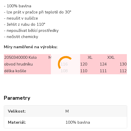
- 100% bavlna
- lze prát v pračce při teplotě do 30°
- nesušit v sušičce
- žehlit z rubu do 110°
- nepoužívat bělící prostředky
- nečistit chemicky
Míry naměřené na výrobku:
2050340000 Kolo
M
L
XL
XXL
obvod hrudníku
116
120
124
130
délka košile
108
110
111
112
Parametry
Velikost
M
Materiál
100% bavlna