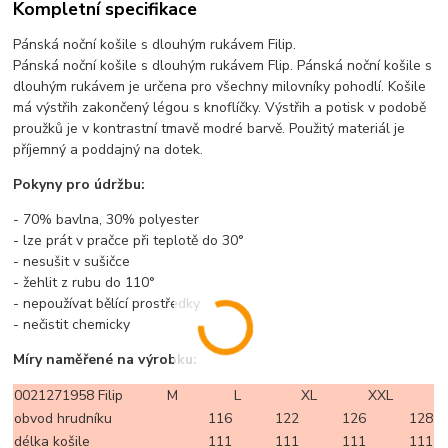
Kompletní specifikace
Pánská noční košile s dlouhým rukávem Filip.
Pánská noční košile s dlouhým rukávem Flip. Pánská noční košile s
dlouhým rukávem je určena pro všechny milovníky pohodlí. Košile
má výstřih zakončený légou s knoflíčky. Výstřih a potisk v podobě
proužků je v kontrastní tmavě modré barvě. Použitý materiál je
příjemný a poddajný na dotek.
Pokyny pro údržbu:
- 70% bavlna, 30% polyester
- lze prát v pračce při teplotě do 30°
- nesušit v sušičce
- žehlit z rubu do 110°
- nepoužívat bělící prostředky
- nečistit chemicky
Míry naměřené na výrobku:
0021271958 Filip
M
L
XL
XXL
obvod hrudníku
116
122
126
128
délka košile
111
111
111
111