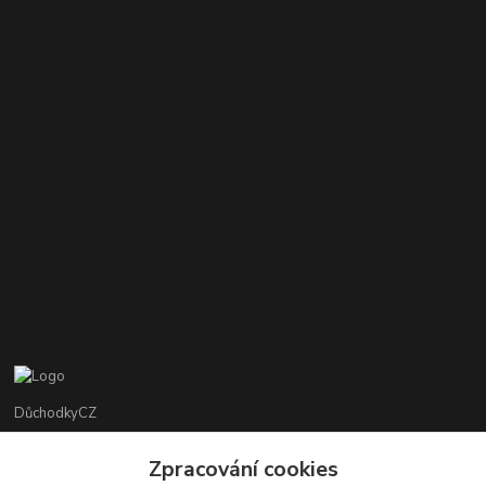
DůchodkyCZ
Jana Krejčí
Zpracování cookies
+420 412384749