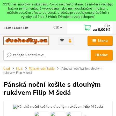
99% naší nabídky je skladem. Pokud se přesto stane , že některá velikost
bačkor je momentálně vyprodaná nebo není dostatečné množství ,
můžete položku přesto objednat, protože je doplňujeme průběžně z
výroby od 1 do 3 týdnů. Děkujeme za pochopení.
0
ks
CZK
+420 412384749
za
0,00 Kč
Menu
Hledat
Úvod
Muži
Pánské noční košile
Pánská noční košile s dlouhým
rukávem Filip M šedá
Pánská noční košile s dlouhým
rukávem Filip M šedá