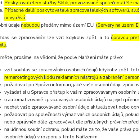
Poskytovatelem služby Sklik, provozované společností Sezna
Případně další poskytovatelé zpracovatelských softwarů, služ
nevyužívá
bní údaje
nebudou
předány mimo území EU.
(Servery na území 
hlas se zpracováním lze vzít kdykoliv zpět, a to
úpravou pre
ilu
.
měte, prosíme, na vědomí, že podle Nařízení máte právo:
vzít souhlas se zpracováním osobních údajů kdykoliv zpět, to
remarketingových kódů reklamních nástrojů a zabránění perso
požadovat po Správci informaci, jaké vaše osobní údaje zpraco
vyžádat si u Správce přístup k vašim zpracovávaným osobním ú
u automatizovaně zpracovaných osobních údajů na jejich přeno
nechat vaše zpracovávané osobní údaje aktualizovat nebo opra
požadovat po společnosti výmaz vašich osobních údajů, pokud 
nebo oprávněn dále zpracovávat dle příslušných právních před
na účinnou soudní ochranu, pokud máte za to, že vaše práva po
osobních údajů v rozporu s tímto Nařízením