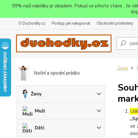
99% naší nabídky je skladem. Pokud se přesto stane , že n
dop
O Duchodky.cz
Postup jak nakupovat
Obchodní podmínky
Úvod
S
Noční a spodní prádlo
Souh
Ženy
mark
Muži
Udě
„Sp
se 
Děti
oso