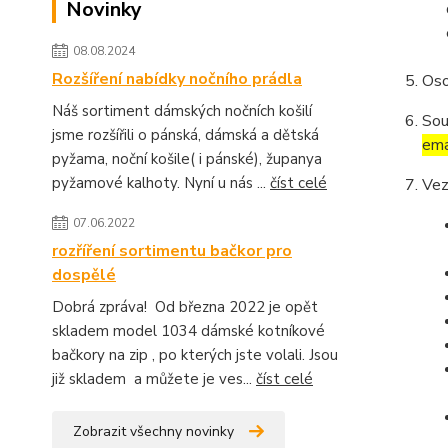
Novinky
08.08.2024
Rozšíření nabídky nočního prádla
Oso
Náš sortiment dámských nočních košilí
Sou
jsme rozšířili o pánská, dámská a dětská
ema
pyžama, noční košile( i pánské), županya
pyžamové kalhoty. Nyní u nás ...
číst celé
Vez
07.06.2022
rozříření sortimentu bačkor pro
dospělé
Dobrá zpráva! Od března 2022 je opět
skladem model 1034 dámské kotníkové
bačkory na zip , po kterých jste volali. Jsou
již skladem a můžete je ves...
číst celé
Zobrazit všechny novinky