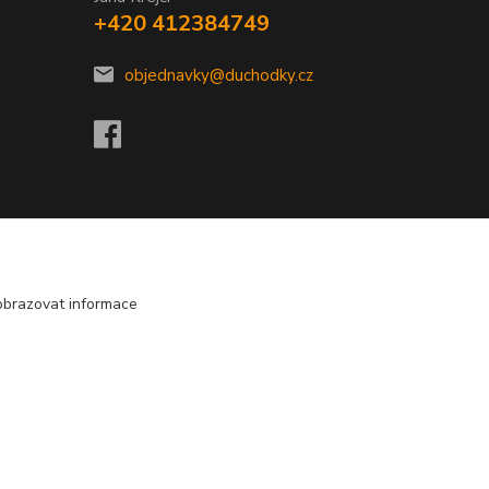
+420 412384749
objednavky@duchodky.cz
obrazovat informace
Vytvořeno na
Eshop-rychle.cz