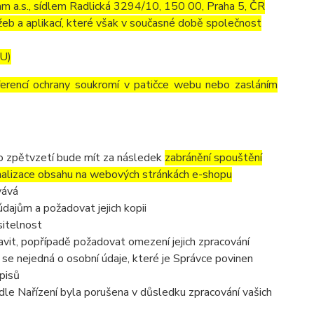
m a.s., sídlem Radlická 3294/10, 150 00, Praha 5, ČR
eb a aplikací, které však v současné době společnost
EU)
ferencí ochrany soukromí v patičce webu nebo zasláním
to zpětvzetí bude mít za následek
zabránění spouštění
nalizace obsahu na webových stránkách e-shopu
vává
dajům a požadovat jejich kopii
sitelnost
vit, popřípadě požadovat omezení jejich zpracování
se nejedná o osobní údaje, které je Správce povinen
pisů
dle Nařízení byla porušena v důsledku zpracování vašich