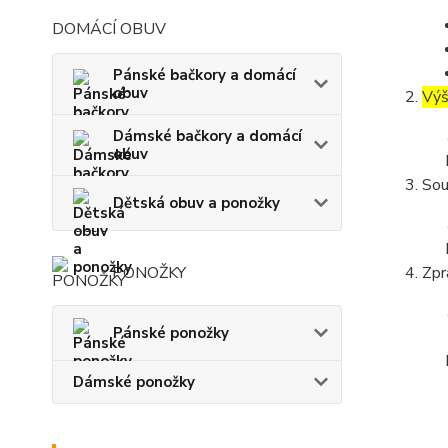
DOMÁCÍ OBUV
Pánské bačkory a domácí
obuv
Výš
Dámské bačkory a domácí
obuv
Sou
Dětská obuv a ponožky
PONOŽKY
Zpr
Pánské ponožky
Dámské ponožky