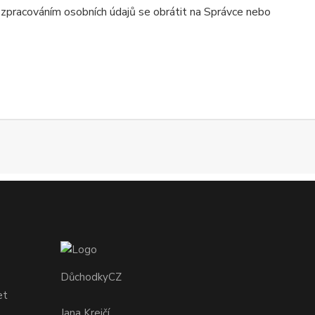
e zpracováním osobních údajů se obrátit na Správce nebo
DůchodkyCZ
et
Jana Krejčí