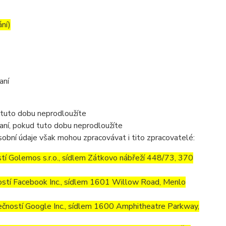
ání)
aní
 tuto dobu neprodloužíte
aní, pokud tuto dobu neprodloužíte
obní údaje však mohou zpracovávat i tito zpracovatelé:
í Golemos s.r.o., sídlem Zátkovo nábřeží 448/73, 370
stí Facebook Inc., sídlem 1601 Willow Road, Menlo
ností Google Inc., sídlem 1600 Amphitheatre Parkway,