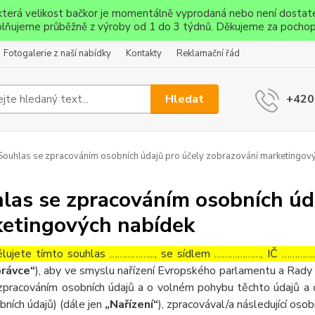
ěkterá velikost bačkor je momentálně vyprodaná nebo není dostat
lňujeme průběžně z výroby od 1 do 3 týdnů. Děkujeme za pochop
Fotogalerie z naší nabídky
Kontakty
Reklamační řád
Hledat
+420
ouhlas se zpracováním osobních údajů pro účely zobrazování marketingov
las se zpracováním osobních úd
etingových nabídek
lujete tímto souhlas ……………..., se sídlem ………………, IČ ……………
rávce“
), aby ve smyslu nařízení Evropského parlamentu a Rady 
zpracováním osobních údajů a o volném pohybu těchto údajů a 
bních údajů) (dále jen
„Nařízení“
), zpracovával/a následující osob