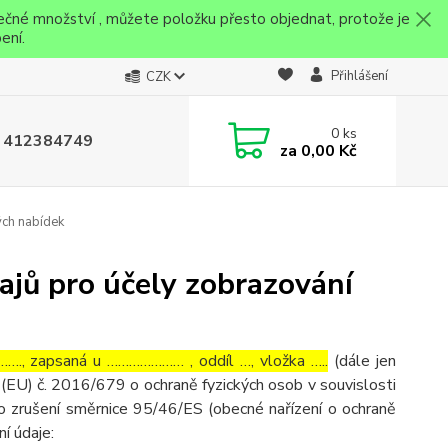
ečné množství , můžete položku přesto objednat, protože je
ení.
Přihlášení
CZK
0
ks
 412384749
za
0,00 Kč
ých nabídek
ajů pro účely zobrazování
…., zapsaná u ………………… , oddíl …, vložka …..
(dále jen
(EU) č. 2016/679 o ochraně fyzických osob v souvislosti
o zrušení směrnice 95/46/ES (obecné nařízení o ochraně
ní údaje: