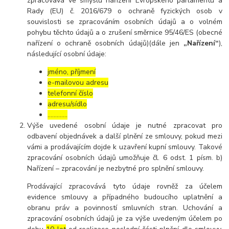
zpracovává ve smyslu nařízení Evropského parlamentu a
Rady (EU) č. 2016/679 o ochraně fyzických osob v
souvislosti se zpracováním osobních údajů a o volném
pohybu těchto údajů a o zrušení směrnice 95/46/ES (obecné
nařízení o ochraně osobních údajů)(dále jen
„Nařízení“
),
následující osobní údaje:
jméno, příjmení
e-mailovou adresu
telefonní číslo
adresu/sídlo
………....
Výše uvedené osobní údaje je nutné zpracovat pro
odbavení objednávek a další plnění ze smlouvy, pokud mezi
vámi a prodávajícím dojde k uzavření kupní smlouvy. Takové
zpracování osobních údajů umožňuje čl. 6 odst. 1 písm. b)
Nařízení – zpracování je nezbytné pro splnění smlouvy.
Prodávající zpracovává tyto údaje rovněž za účelem
evidence smlouvy a případného budoucího uplatnění a
obranu práv a povinností smluvních stran. Uchování a
zpracování osobních údajů je za výše uvedeným účelem po