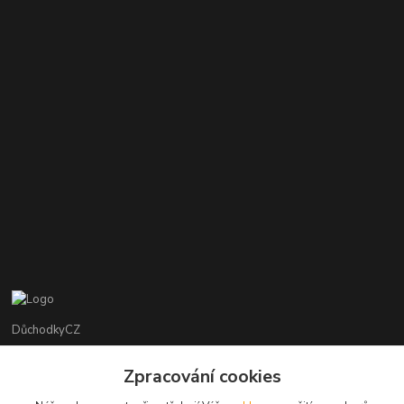
DůchodkyCZ
Jana Krejčí
Zpracování cookies
+420 412384749