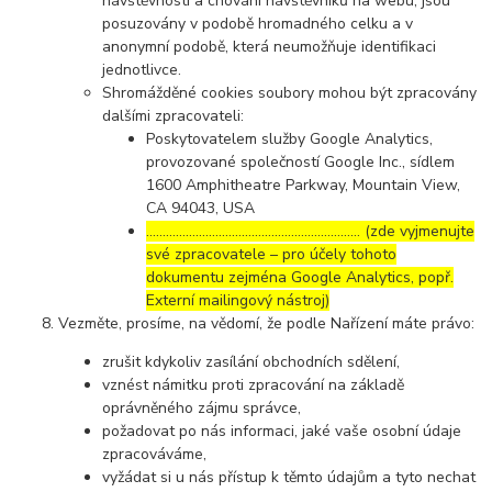
návštěvnosti a chování návštěvníků na webu, jsou
posuzovány v podobě hromadného celku a v
anonymní podobě, která neumožňuje identifikaci
jednotlivce.
Shromážděné cookies soubory mohou být zpracovány
dalšími zpracovateli:
Poskytovatelem služby Google Analytics,
provozované společností Google Inc., sídlem
1600 Amphitheatre Parkway, Mountain View,
CA 94043, USA
……………………………………………………..… (zde vyjmenujte
své zpracovatele – pro účely tohoto
dokumentu zejména Google Analytics, popř.
Externí mailingový nástroj)
Vezměte, prosíme, na vědomí, že podle Nařízení máte právo:
zrušit kdykoliv zasílání obchodních sdělení,
vznést námitku proti zpracování na základě
oprávněného zájmu správce,
požadovat po nás informaci, jaké vaše osobní údaje
zpracováváme,
vyžádat si u nás přístup k těmto údajům a tyto nechat