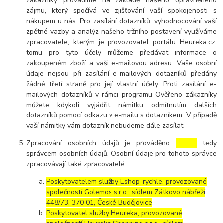
zákazníky provádíme na základě našeho oprávněného
zájmu, který spočívá ve zjišťování vaší spokojenosti s
nákupem u nás. Pro zasílání dotazníků, vyhodnocování vaší
zpětné vazby a analýz našeho tržního postavení využíváme
zpracovatele, kterým je provozovatel portálu Heureka.cz;
tomu pro tyto účely můžeme předávat informace o
zakoupeném zboží a vaši e-mailovou adresu. Vaše osobní
údaje nejsou při zasílání e-mailových dotazníků předány
žádné třetí straně pro její vlastní účely. Proti zasílání e-
mailových dotazníků v rámci programu Ověřeno zákazníky
můžete kdykoli vyjádřit námitku odmítnutím dalších
dotazníků pomocí odkazu v e-mailu s dotazníkem. V případě
vaší námitky vám dotazník nebudeme dále zasílat.
Zpracování osobních údajů je prováděno
…………..
tedy
správcem osobních údajů. Osobní údaje pro tohoto správce
zpracovávají také zpracovatelé:
Poskytovatelem služby Eshop-rychle, provozované
společností Golemos s.r.o., sídlem Zátkovo nábřeží
448/73, 370 01, České Budějovice
Poskytovatel služby Heureka, provozované