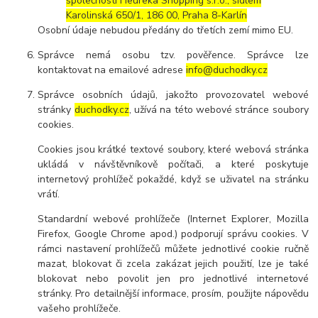
společností Heureka Shopping s.r.o., sídlem
Karolinská 650/1, 186 00, Praha 8-Karlín
Osobní údaje nebudou předány do třetích zemí mimo EU.
Správce nemá osobu tzv. pověřence. Správce lze
kontaktovat na emailové adrese
info@duchodky.cz
Správce osobních údajů, jakožto provozovatel webové
stránky
duchodky.cz
, užívá na této webové stránce soubory
cookies.
Cookies jsou krátké textové soubory, které webová stránka
ukládá v návštěvníkově počítači, a které poskytuje
internetový prohlížeč pokaždé, když se uživatel na stránku
vrátí.
Standardní webové prohlížeče (Internet Explorer, Mozilla
Firefox, Google Chrome apod.) podporují správu cookies. V
rámci nastavení prohlížečů můžete jednotlivé cookie ručně
mazat, blokovat či zcela zakázat jejich použití, lze je také
blokovat nebo povolit jen pro jednotlivé internetové
stránky. Pro detailnější informace, prosím, použijte nápovědu
vašeho prohlížeče.