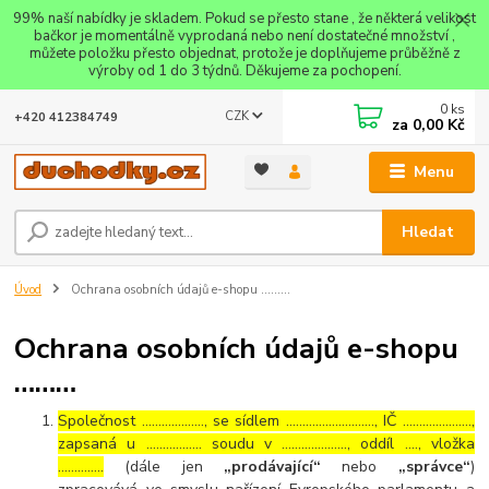
99% naší nabídky je skladem. Pokud se přesto stane , že některá velikost
bačkor je momentálně vyprodaná nebo není dostatečné množství ,
můžete položku přesto objednat, protože je doplňujeme průběžně z
výroby od 1 do 3 týdnů. Děkujeme za pochopení.
0
ks
CZK
+420 412384749
za
0,00 Kč
Menu
Hledat
Úvod
Ochrana osobních údajů e-shopu ………
Ochrana osobních údajů e-shopu
………
Společnost ………………., se sídlem ………………………, IČ …………………,
zapsaná u …………….. soudu v ……………….., oddíl …., vložka
…………..
(dále jen
„prodávající“
nebo
„správce“
)