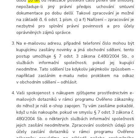
dobu
10 let
od realizace poslední části plnění dle smlouvy,
nepožaduje-li jiný právní předpis uchování smluvní
dokumentace po dobu delší. Takové zpracování je možné
na základě čl. 6 odst. 1 písm. c) a f) Nařízení – zpracování je
nezbytné pro splnění právní povinnosti a pro účely
oprávněných zájmů správce.
Na e-mailovou adresu, případně telefonní číslo mohou být
kupujícímu zasílány novinky a jiná obchodní sdělení, tento
postup umožňuje § 7 odst. 3 zákona č.480/2004 Sb., o
službách informační společnosti, pokud jej kupující
neodmítne. Tato sdělení lze kdykoliv jakýmkoliv způsobem –
například zasláním e-mailu nebo proklikem na odkaz
v obchodním sdělení – odhlásit.
Vaši spokojenost s nákupem zjišťujeme prostřednictvím e-
mailových dotazníků v rámci programu Ověřeno zákazníky,
do něhož je náš e-shop zapojen. Ty vám zasíláme pokaždé,
když u nás nakoupíte, pokud ve smyslu § 7 odst. 3 zákona č.
480/2004 Sb. o některých službách informační společnosti
jejich zasílání neodmítnete. Zpracování osobních údajů pro
účely zaslání dotazníků v rámci programu Ověřeno