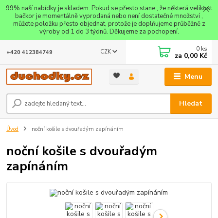
99% naší nabídky je skladem. Pokud se přesto stane , že některá velikost
bačkor je momentálně vyprodaná nebo není dostatečné množství ,
můžete položku přesto objednat, protože je doplňujeme průběžně z
výroby od 1 do 3 týdnů. Děkujeme za pochopení.
0
ks
CZK
+420 412384749
za
0,00 Kč
Menu
Hledat
Úvod
noční košile s dvouřadým zapínáním
noční košile s dvouřadým
zapínáním