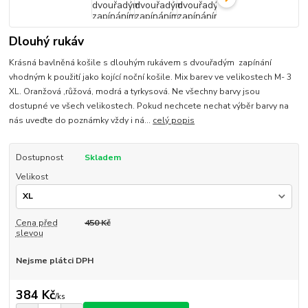
Dlouhý rukáv
Krásná bavlněná košile s dlouhým rukávem s dvouřadým zapínání
vhodným k použití jako kojící noční košile. Mix barev ve velikostech M- 3
XL. Oranžová ,růžová, modrá a tyrkysová. Ne všechny barvy jsou
dostupné ve všech velikostech. Pokud nechcete nechat výběr barvy na
nás uveďte do poznámky vždy i ná...
celý popis
Dostupnost
Skladem
Velikost
Cena před
450 Kč
slevou
Nejsme plátci DPH
384 Kč
/
ks