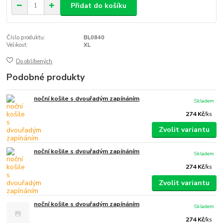
Přidat do košíku
Číslo produktu:
BL0840
Velikost:
XL
Do oblíbených
Podobné produkty
noční košile s dvouřadým zapínáním
Skladem
274 Kč
/
ks
Zvolit variantu
noční košile s dvouřadým zapínáním
Skladem
274 Kč
/
ks
Zvolit variantu
noční košile s dvouřadým zapínáním
Skladem
274 Kč
/
ks