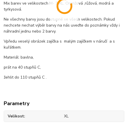
Mix barev ve velikostech M- 3 XL. Oranžová ,růžová, modrá a
tyrkysová.
Ne všechny barvy jsou dostupné ve všech velikostech. Pokud
nechcete nechat výběr barvy na nás uveďte do poznámky vždy i
náhradní jednu nebo 2 barvy.
Vpředu veselý obrázek zajíčka s malým zajíčkem v náručí a s
kuřátkem.
Materiál: bavlna,
prát na 40 stupňů C,
žehlit do 110 stupňů C .
Parametry
Velikost
XL