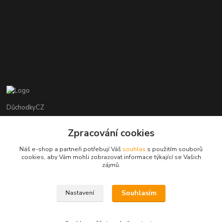
DůchodkyCZ
Jana Krejčí
Zpracování cookies
+420 412384749
Náš e-shop a partneři potřebují Váš
souhlas
s použitím souborů
cookies, aby Vám mohli zobrazovat informace týkající se Vašich
objednavky@duchodky.cz
zájmů.
Souhlasím
Nastavení