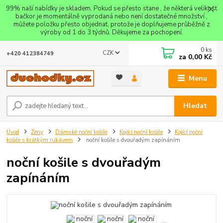
99% naší nabídky je skladem. Pokud se přesto stane , že některá velikost
bačkor je momentálně vyprodaná nebo není dostatečné množství ,
můžete položku přesto objednat, protože je doplňujeme průběžně z
výroby od 1 do 3 týdnů. Děkujeme za pochopení.
0
ks
CZK
+420 412384749
za
0,00 Kč
Menu
Hledat
Úvod
Ženy
Dámské noční košile
Kojící noční košile
Kojící noční
košile s krátkým rukávem
noční košile s dvouřadým zapínáním
noční košile s dvouřadým
zapínáním