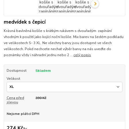
medvídek s čepicí
Krásná bavlněná košile s krátkým rukávem s dvouřadým zapínání
vhodným k použití jako kojící noční košile. Mix barev na šedém podkladu
ve velikostech S- 3 XL. Ne všechny barvy jsou dostupné ve všech
velikostech. Pokd nechcete nechat výběr barvy na nás uveďte do
poznámky vždy i náhradní jednu nebo 2 ...
celý popis
Dostupnost
Skladem
Velikost
Cena před
390 Kč
slevou
Nejsme plátci DPH
274 Kč
/
ks