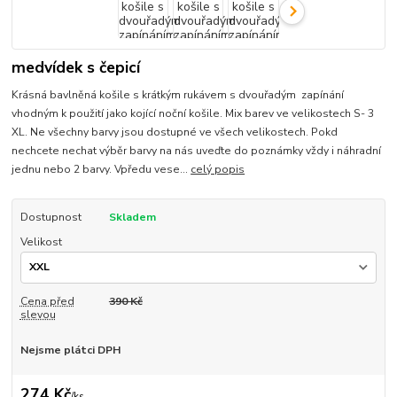
medvídek s čepicí
Krásná bavlněná košile s krátkým rukávem s dvouřadým zapínání
vhodným k použití jako kojící noční košile. Mix barev ve velikostech S- 3
XL. Ne všechny barvy jsou dostupné ve všech velikostech. Pokd
nechcete nechat výběr barvy na nás uveďte do poznámky vždy i náhradní
jednu nebo 2 barvy. Vpředu vese...
celý popis
Dostupnost
Skladem
Velikost
Cena před
390 Kč
slevou
Nejsme plátci DPH
274 Kč
/
ks