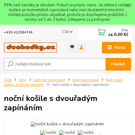
99% naší nabídky je skladem. Pokud se přesto stane , že některá velikost
bačkor je momentálně vyprodaná nebo není dostatečné množství ,
můžete položku přesto objednat, protože je doplňujeme průběžně z
výroby od 1 do 3 týdnů. Děkujeme za pochopení.
0
ks
CZK
+420 412384749
za
0,00 Kč
Menu
Hledat
Úvod
Ženy
Dámské noční košile
Kojící noční košile
Kojící noční
košile s krátkým rukávem
noční košile s dvouřadým zapínáním
noční košile s dvouřadým
zapínáním