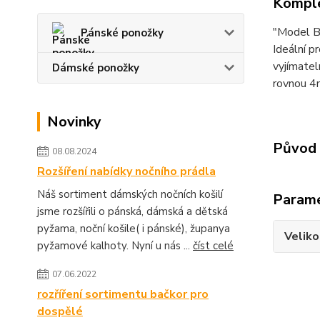
Komple
"Model BF
Pánské ponožky
Ideální p
vyjímatel
Dámské ponožky
rovnou 4
Novinky
Původ 
08.08.2024
Rozšíření nabídky nočního prádla
Náš sortiment dámských nočních košilí
Param
jsme rozšířili o pánská, dámská a dětská
pyžama, noční košile( i pánské), županya
Veliko
pyžamové kalhoty. Nyní u nás ...
číst celé
07.06.2022
rozříření sortimentu bačkor pro
dospělé