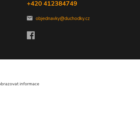
+420 412384749
objednavky@duchodky.cz
obrazovat informace
Vytvořeno na
Eshop-rychle.cz