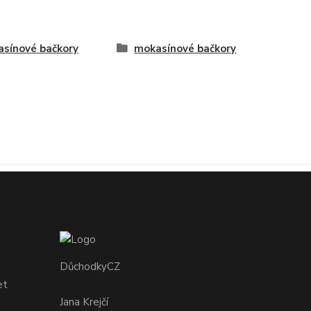
sínové bačkory
mokasínové bačkory
DůchodkyCZ
et
Jana Krejčí