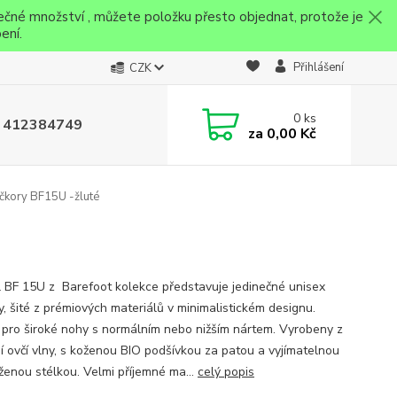
ečné množství , můžete položku přesto objednat, protože je
ení.
Přihlášení
CZK
0
ks
 412384749
za
0,00 Kč
kory BF15U -žluté
 BF 15U z Barefoot kolekce představuje jedinečné unisex
y, šité z prémiových materiálů v minimalistickém designu.
í pro široké nohy s normálním nebo nižším nártem. Vyrobeny z
ní ovčí vlny, s koženou BIO podšívkou za patou a vyjímatelnou
ženou stélkou. Velmi příjemné ma...
celý popis