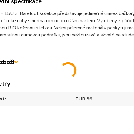
tní specifikace
 15U z Barefoot kolekce představuje jedinečné unisex bačkory, 
ro široké nohy s normálním nebo nižším nártem. Vyrobeny z přírod
nou BIO koženou stélkou. Velmi příjemné materiály poskytují ma
mm silnou gumovou podrážku, jsou neklouzavé a skvělé na stude
zboží
etry
st
EUR 36