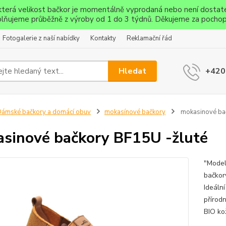
ěkterá velikost bačkor je momentálně vyprodaná nebo není dostat
lňujeme průběžně z výroby od 1 do 3 týdnů. Děkujeme za pochop
Fotogalerie z naší nabídky
Kontakty
Reklamační řád
Hledat
+420
ámské bačkory a domácí obuv
mokasínové bačkory
mokasinové bač
sinové bačkory BF15U -žluté
"Model
bačkor
Ideáln
přírod
BIO ko