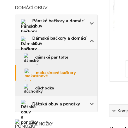
DOMÁCÍ OBUV
Pánské bačkory a domácí
obuv
Dámské bačkory a domácí
obuv
dámské pantofle
mokasínové bačkory
důchodky
Dětská obuv a ponožky
Kompl
PONOŽKY