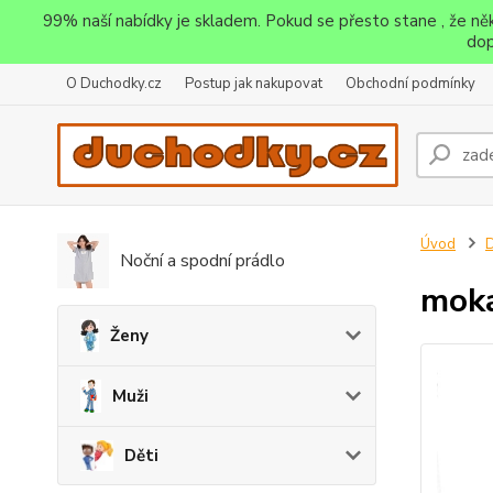
99% naší nabídky je skladem. Pokud se přesto stane , že n
dop
O Duchodky.cz
Postup jak nakupovat
Obchodní podmínky
Úvod
D
Noční a spodní prádlo
moka
Ženy
Muži
Děti