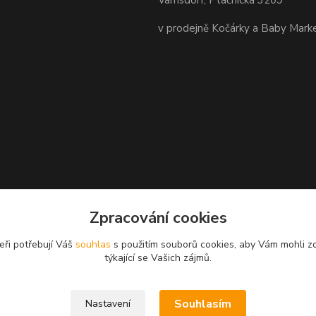
Varnsdorf, Ptáčnická 3209
v prodejně Kočárky a Baby Mark
Zpracování cookies
eři potřebují Váš
souhlas
s použitím souborů cookies, aby Vám mohli z
týkající se Vašich zájmů.
Souhlasím
Nastavení