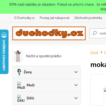
99% naší nabídky je skladem. Pokud se přesto stane , že n
dop
O Duchodky.cz
Postup jak nakupovat
Obchodní podmínky
Úvod
D
Noční a spodní prádlo
moka
Ženy
Muži
Děti