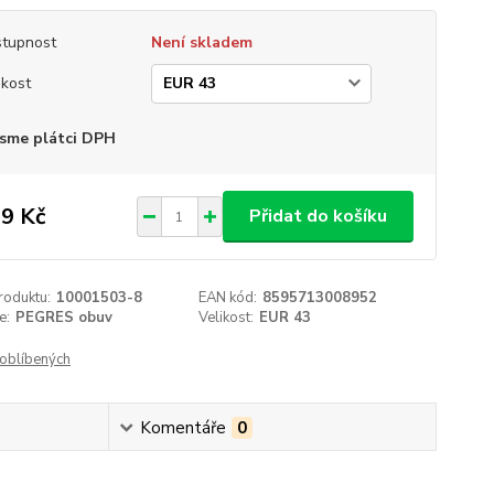
tupnost
Není skladem
ikost
sme plátci DPH
9 Kč
Přidat do košíku
roduktu:
10001503-8
EAN kód:
8595713008952
e:
PEGRES obuv
Velikost:
EUR 43
oblíbených
Komentáře
0