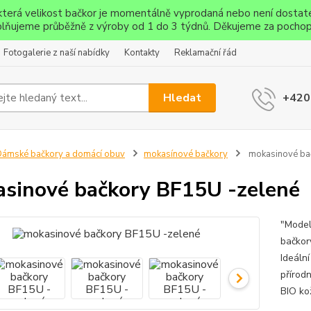
ěkterá velikost bačkor je momentálně vyprodaná nebo není dostat
lňujeme průběžně z výroby od 1 do 3 týdnů. Děkujeme za pochop
Fotogalerie z naší nabídky
Kontakty
Reklamační řád
Hledat
+420
ámské bačkory a domácí obuv
mokasínové bačkory
mokasinové ba
sinové bačkory BF15U -zelené
"Model
bačkor
Ideáln
přírod
BIO ko