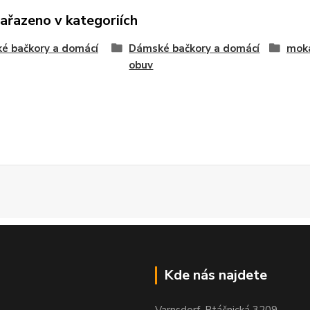
zařazeno v kategoriích
é bačkory a domácí
Dámské bačkory a domácí
moka
obuv
Kde nás najdete