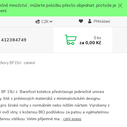
ečné množství , můžete položku přesto objednat, protože je
ení.
Přihlášení
CZK
0
ks
 412384749
za
0,00 Kč
čkory BF15U -zelené
 BF 15U z Barefoot kolekce představuje jedinečné unisex
y, šité z prémiových materiálů v minimalistickém designu.
í pro široké nohy s normálním nebo nižším nártem. Vyrobeny z
ní ovčí vlny, s koženou BIO podšívkou za patou a vyjímatelnou
ženou stélkou. Velmi příjemné ma...
celý popis