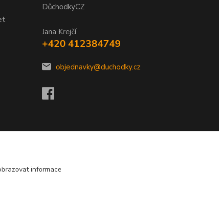
DůchodkyCZ
et
Jana Krejčí
+420 412384749
objednavky@duchodky.cz
obrazovat informace