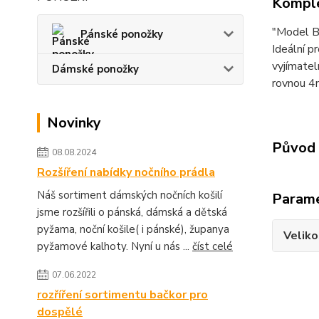
Komple
"Model BF
Pánské ponožky
Ideální p
vyjímatel
Dámské ponožky
rovnou 4
Novinky
Původ 
08.08.2024
Rozšíření nabídky nočního prádla
Náš sortiment dámských nočních košilí
Param
jsme rozšířili o pánská, dámská a dětská
pyžama, noční košile( i pánské), županya
Veliko
pyžamové kalhoty. Nyní u nás ...
číst celé
07.06.2022
rozříření sortimentu bačkor pro
dospělé