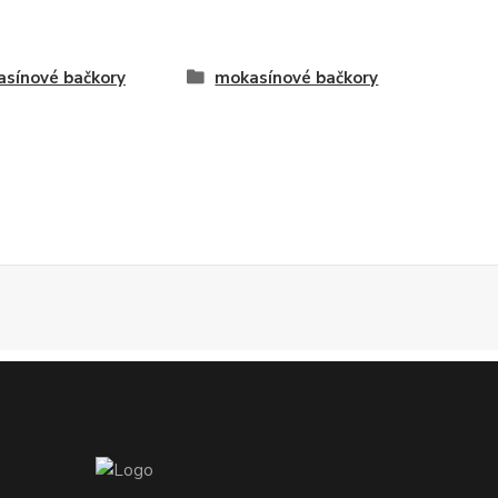
sínové bačkory
mokasínové bačkory