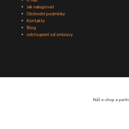
O nás
Jak nakupovat
Obchodní podmínky
Kontakty
Blog
odstoupení od smlouvy
Náš e-shop a partn