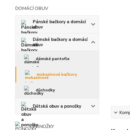
DOMÁCÍ OBUV
Pánské bačkory a domácí
obuv
Dámské bačkory a domácí
obuv
dámské pantofle
mokasínové bačkory
důchodky
Dětská obuv a ponožky
Kompl
PONOŽKY