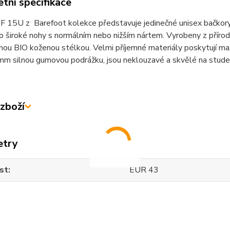
tní specifikace
 15U z Barefoot kolekce představuje jedinečné unisex bačkory, 
ro široké nohy s normálním nebo nižším nártem. Vyrobeny z přírod
nou BIO koženou stélkou. Velmi příjemné materiály poskytují ma
mm silnou gumovou podrážku, jsou neklouzavé a skvělé na stude
zboží
etry
st
EUR 43