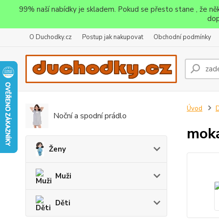
99% naší nabídky je skladem. Pokud se přesto stane , že n
dop
O Duchodky.cz
Postup jak nakupovat
Obchodní podmínky
Úvod
D
Noční a spodní prádlo
moka
Ženy
Muži
Děti