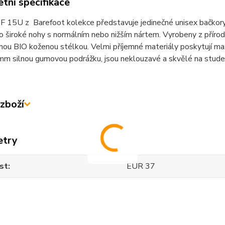
tní specifikace
 15U z Barefoot kolekce představuje jedinečné unisex bačkory, 
ro široké nohy s normálním nebo nižším nártem. Vyrobeny z přírod
nou BIO koženou stélkou. Velmi příjemné materiály poskytují ma
mm silnou gumovou podrážku, jsou neklouzavé a skvělé na stude
zboží
etry
st
EUR 37