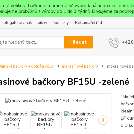
ěkterá velikost bačkor je momentálně vyprodaná nebo není dostat
lňujeme průběžně z výroby od 1 do 3 týdnů. Děkujeme za pochop
Fotogalerie z naší nabídky
Kontakty
Reklamační řád
Hledat
+420
ámské bačkory a domácí obuv
mokasínové bačkory
mokasinové ba
sinové bačkory BF15U -zelené
"Model
bačkor
Ideáln
přírod
BIO ko