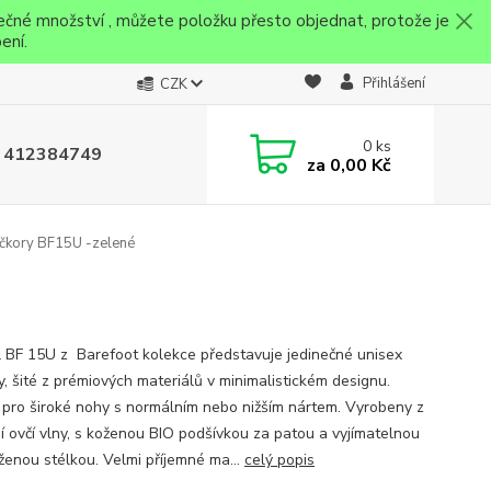
ečné množství , můžete položku přesto objednat, protože je
ení.
Přihlášení
CZK
0
ks
 412384749
za
0,00 Kč
čkory BF15U -zelené
 BF 15U z Barefoot kolekce představuje jedinečné unisex
y, šité z prémiových materiálů v minimalistickém designu.
í pro široké nohy s normálním nebo nižším nártem. Vyrobeny z
ní ovčí vlny, s koženou BIO podšívkou za patou a vyjímatelnou
ženou stélkou. Velmi příjemné ma...
celý popis