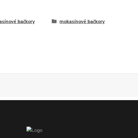
sínové bačkory
mokasínové bačkory