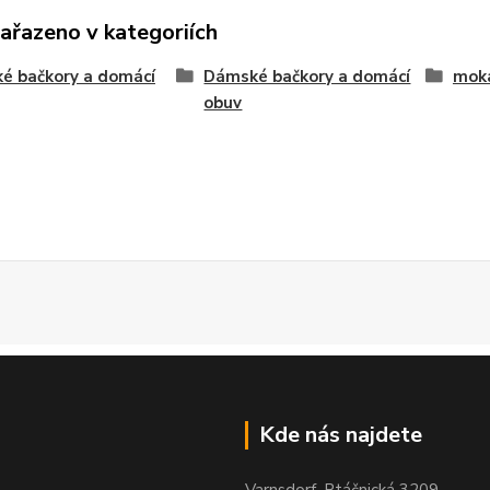
zařazeno v kategoriích
é bačkory a domácí
Dámské bačkory a domácí
moka
obuv
Kde nás najdete