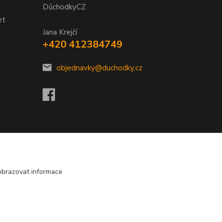
DůchodkyCZ
et
Jana Krejčí
+420 412384749
objednavky@duchodky.cz
obrazovat informace