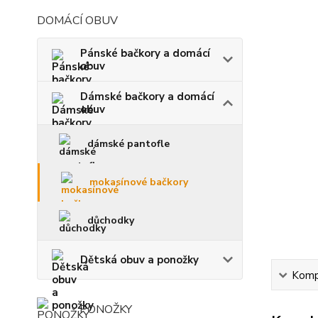
DOMÁCÍ OBUV
Pánské bačkory a domácí
obuv
Dámské bačkory a domácí
obuv
dámské pantofle
mokasínové bačkory
důchodky
Dětská obuv a ponožky
Kompl
PONOŽKY