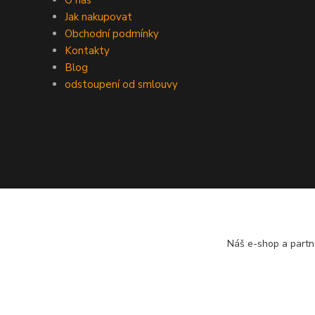
O nás
Jak nakupovat
Obchodní podmínky
Kontakty
Blog
odstoupení od smlouvy
Náš e-shop a partn