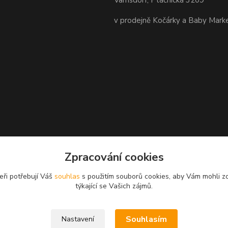
Varnsdorf, Ptáčnická 3209
v prodejně Kočárky a Baby Mark
Zpracování cookies
eři potřebují Váš
souhlas
s použitím souborů cookies, aby Vám mohli z
týkající se Vašich zájmů.
Souhlasím
Nastavení