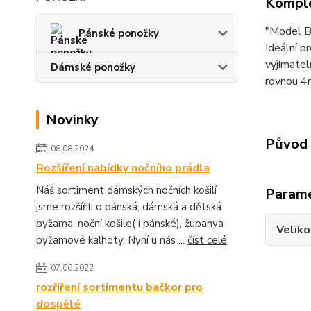
Komple
"Model BF
Pánské ponožky
Ideální p
vyjímatel
Dámské ponožky
rovnou 4
Novinky
Původ 
08.08.2024
Rozšíření nabídky nočního prádla
Náš sortiment dámských nočních košilí
Param
jsme rozšířili o pánská, dámská a dětská
pyžama, noční košile( i pánské), županya
Veliko
pyžamové kalhoty. Nyní u nás ...
číst celé
07.06.2022
rozříření sortimentu bačkor pro
dospělé