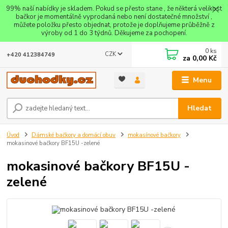
99% naší nabídky je skladem. Pokud se přesto stane , že některá velikost
bačkor je momentálně vyprodaná nebo není dostatečné množství ,
můžete položku přesto objednat, protože je doplňujeme průběžně z
výroby od 1 do 3 týdnů. Děkujeme za pochopení.
0
ks
CZK
+420 412384749
za
0,00 Kč
Menu
Hledat
Úvod
Dámské bačkory a domácí obuv
mokasínové bačkory
mokasinové bačkory BF15U -zelené
mokasinové bačkory BF15U -
zelené