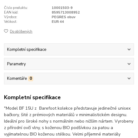
Číslo produktu:
10001503-9
EAN kód:
8595713008952
Výrobce:
PEGRES obuv
Velikost:
EUR 44
Do oblíbených
Kompletní specifikace
Parametry
Komentáře
0
Kompletní specifikace
"Model BF 15U z Barefoot kolekce představuje jedinečné unisex
bačkory, šité z prémiových materiálů v minimalistickém designu.
Ideální pro široké nohy s normálním nebo nižším nártem. Vyrobeny
z přírodní ovčí vlny, s koženou BIO podšívkou za patou a
vyjímatelnou BIO koženou stélkou. Velmi příjemné materiály