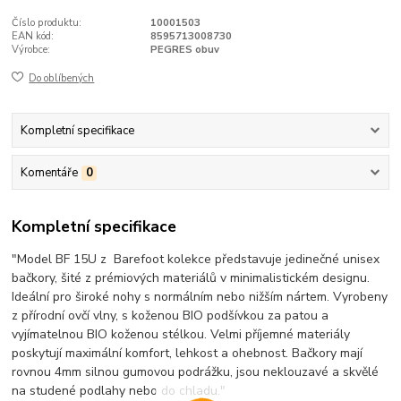
Číslo produktu:
10001503
EAN kód:
8595713008730
Výrobce:
PEGRES obuv
Do oblíbených
Kompletní specifikace
Komentáře
0
Kompletní specifikace
"Model BF 15U z Barefoot kolekce představuje jedinečné unisex
bačkory, šité z prémiových materiálů v minimalistickém designu.
Ideální pro široké nohy s normálním nebo nižším nártem. Vyrobeny
z přírodní ovčí vlny, s koženou BIO podšívkou za patou a
vyjímatelnou BIO koženou stélkou. Velmi příjemné materiály
poskytují maximální komfort, lehkost a ohebnost. Bačkory mají
rovnou 4mm silnou gumovou podrážku, jsou neklouzavé a skvělé
na studené podlahy nebo do chladu."