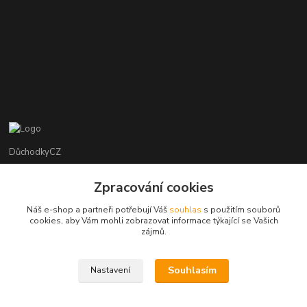
DůchodkyCZ
Jana Krejčí
Zpracování cookies
+420 412384749
Náš e-shop a partneři potřebují Váš
souhlas
s použitím souborů
cookies, aby Vám mohli zobrazovat informace týkající se Vašich
objednavky@duchodky.cz
zájmů.
Souhlasím
Nastavení