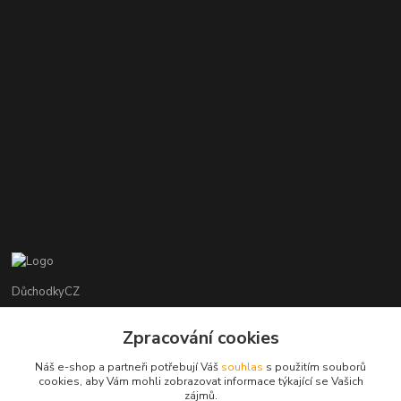
DůchodkyCZ
Jana Krejčí
Zpracování cookies
+420 412384749
Náš e-shop a partneři potřebují Váš
souhlas
s použitím souborů
cookies, aby Vám mohli zobrazovat informace týkající se Vašich
objednavky@duchodky.cz
zájmů.