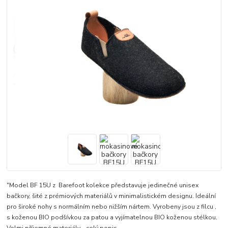
"Model BF 15U z Barefoot kolekce představuje jedinečné unisex
bačkory, šité z prémiových materiálů v minimalistickém designu. Ideální
pro široké nohy s normálním nebo nižším nártem. Vyrobeny jsou z filcu ,
s koženou BIO podšívkou za patou a vyjímatelnou BIO koženou stélkou.
Velmi příjemné materiály...
celý popis