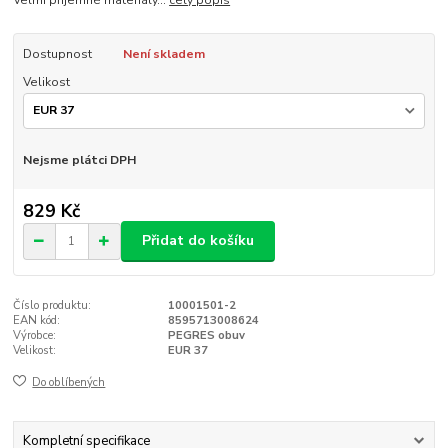
Dostupnost
Není skladem
Velikost
Nejsme plátci DPH
829 Kč
Přidat do košíku
Číslo produktu:
10001501-2
EAN kód:
8595713008624
Výrobce:
PEGRES obuv
Velikost:
EUR 37
Do oblíbených
Kompletní specifikace