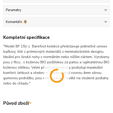
Parametry
Komentáře
0
Kompletní specifikace
"Model BF 15U z Barefoot kolekce představuje jedinečné unisex
bačkory, šité z prémiových materiálů v minimalistickém designu.
Ideální pro široké nohy s normálním nebo nižším nártem. Vyrobeny
jsou z filcu , s koženou BIO podšívkou za patou a vyjímatelnou BIO
koženou stélkou. Velmi příjemné materiály poskytují maximální
komfort, lehkost a ohebnost. Bačkory mají rovnou 4mm silnou
gumovou podrážku, jsou neklouzavé a skvělé na studené podlahy
nebo do chladu."
Původ zboží