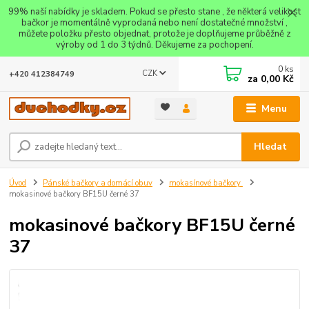
99% naší nabídky je skladem. Pokud se přesto stane , že některá velikost
bačkor je momentálně vyprodaná nebo není dostatečné množství ,
můžete položku přesto objednat, protože je doplňujeme průběžně z
výroby od 1 do 3 týdnů. Děkujeme za pochopení.
0
ks
CZK
+420 412384749
za
0,00 Kč
Menu
Hledat
Úvod
Pánské bačkory a domácí obuv
mokasínové bačkory
mokasinové bačkory BF15U černé 37
mokasinové bačkory BF15U černé
37