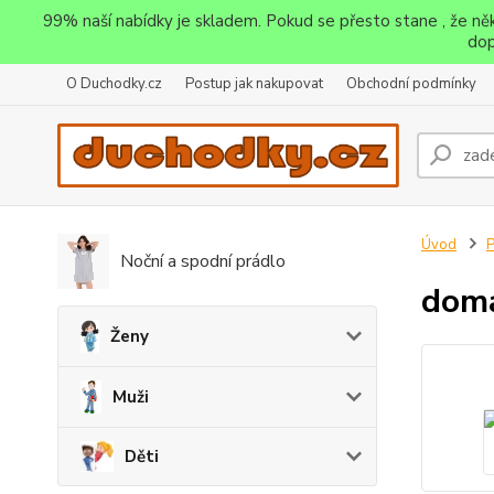
99% naší nabídky je skladem. Pokud se přesto stane , že n
dop
O Duchodky.cz
Postup jak nakupovat
Obchodní podmínky
Úvod
P
Noční a spodní prádlo
domá
Ženy
Muži
Děti