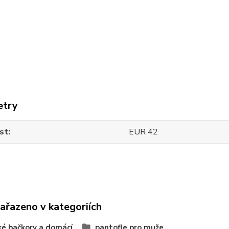
etry
st
EUR 42
zařazeno v kategoriích
é bačkory a domácí
pantofle pro muže