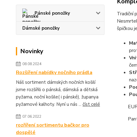
Komple
Pánské ponožky
Tradiční
Nesmrteln
špičkou 
Dámské ponožky
Mat
prot
Novinky
Vni
08.08.2024
čem
Stř
Rozšíření nabídky nočního prádla
naz
Náš sortiment dámských nočních košilí
Po
jsme rozšířili o pánská, dámská a dětská
Pou
pyžama, noční košile( i pánské), županya
pyžamové kalhoty. Nyní u nás ...
číst celé
EUR veli
07.06.2022
Pantofle
rozříření sortimentu bačkor pro
dospělé