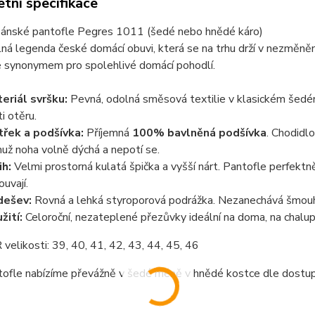
tní specifikace
 pánské pantofle Pegres 1011 (šedé nebo hnědé káro)
á legenda české domácí obuvi, která se na trhu drží v nezměně
je synonymem pro spolehlivé domácí pohodlí.
eriál svršku:
Pevná, odolná směsová textilie v klasickém šedém
i otěru.
třek a podšívka:
Příjemná
100% bavlněná podšívka
. Chodidl
už noha volně dýchá a nepotí se.
ih:
Velmi prostorná kulatá špička a vyšší nárt. Pantofle perfektn
ouvají.
dešev:
Rovná a lehká styroporová podrážka. Nezanechává šmouhy 
žití:
Celoroční, nezateplené přezůvky ideální na doma, na chalupu
kosti: 39, 40, 41, 42, 43, 44, 45, 46
 nabízíme převážně v šedé méně v hnědé kostce dle dostupn