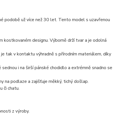
né podobě už více než 30 let. Tento model s uzavřenou
 kostkovaném designu. Výborně drží tvar a je odolná
o je tak v kontaktu výhradně s přírodním materiálem, díky
ě sednou i na širší pánské chodidlo a extrémně snadno se
na podlaze a zajišťuje měkký, tichý došlap.
 či chatu.
osti z výroby.