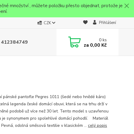
ečné množství , můžete položku přesto objednat, protože je
ení.
Přihlášení
CZK
0
ks
 412384749
za
0,00 Kč
ní pánské pantofle Pegres 1011 (šedé nebo hnědé káro)
elná legenda české domácí obuvi, která se na trhu drží v
ěné podobě už více než 30 let. Tento model s uzavřenou
u je synonymem pro spolehlivé domácí pohodlí. Materiál
 Pevná, odolná směsová textilie v klasickém ...
celý popis