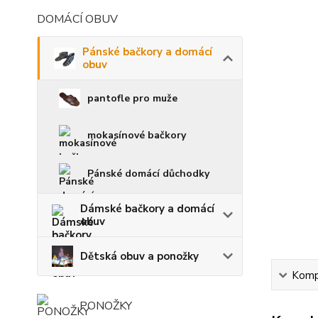
DOMÁCÍ OBUV
Pánské bačkory a domácí
obuv
pantofle pro muže
mokasínové bačkory
Pánské domácí důchodky
Dámské bačkory a domácí
obuv
Dětská obuv a ponožky
Kompl
PONOŽKY