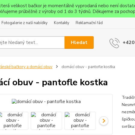
ěkterá velikost bačkor je momentálně vyprodaná nebo není dostat
lňujeme průběžně z výroby od 1 do 3 týdnů. Děkujeme za pochop
Fotogalerie z naší nabídky
Kontakty
Reklamační řád
Hledat
+420
ánské bačkory a domácí obuv
domácí obuv - pantofle kostka
cí obuv - pantofle kostka
Tradič
Nesmrt
nezměn
špičko
svršku: