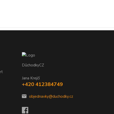
DůchodkyCZ
et
Jana Krejčí
+420 412384749
objednavky@duchodky.cz