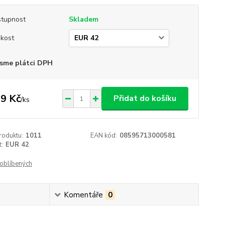
tupnost
Skladem
ikost
sme plátci DPH
9 Kč
Přidat do košíku
/
ks
roduktu:
1011
EAN kód:
08595713000581
t:
EUR 42
oblíbených
Komentáře
0