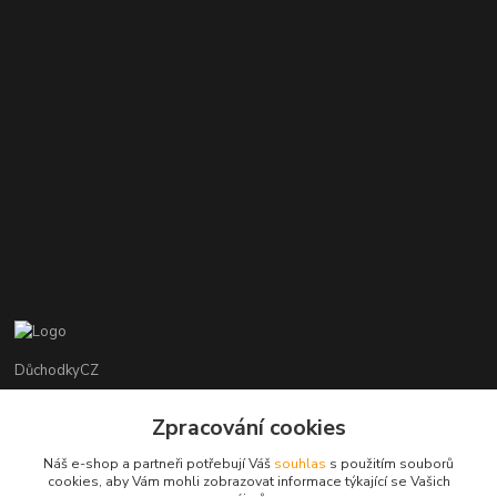
DůchodkyCZ
Jana Krejčí
Zpracování cookies
+420 412384749
Náš e-shop a partneři potřebují Váš
souhlas
s použitím souborů
cookies, aby Vám mohli zobrazovat informace týkající se Vašich
objednavky@duchodky.cz