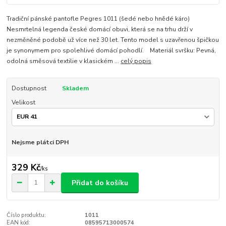
Tradiční pánské pantofle Pegres 1011 (šedé nebo hnědé káro)
Nesmrtelná legenda české domácí obuvi, která se na trhu drží v
nezměněné podobě už více než 30 let. Tento model s uzavřenou špičkou
je synonymem pro spolehlivé domácí pohodlí. Materiál svršku: Pevná,
odolná směsová textilie v klasickém ...
celý popis
Dostupnost
Skladem
Velikost
Nejsme plátci DPH
329 Kč
/
ks
Přidat do košíku
Číslo produktu:
1011
EAN kód:
08595713000574