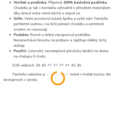
Vnitřek a podšívka:
Příjemná
100% bavlněná podšívka
.
Chodidlo je tak v kontaktu výhradně s přírodním materiálem,
díky čemuž noha volně dýchá a nepotí se.
Střih:
Velmi prostorná kulatá špička a vyšší nárt. Pantofle
perfektně sednou i na širší pánské chodidlo a extrémně
snadno se nazouvají.
Podešev:
Rovná a lehká styroporová podrážka.
Nezanechává šmouhy na podlaze a zajišťuje měkký, tichý
došlap.
Použití:
Celoroční, nezateplené přezůvky ideální na doma,
na chalupu či chatu.
EUR velikosti: 39, 40, 41, 42, 43, 44, 45, 46
Pantofle nabízíme převážně v šedé méně v hnědé kostce dle
dostupnosti z výroby.