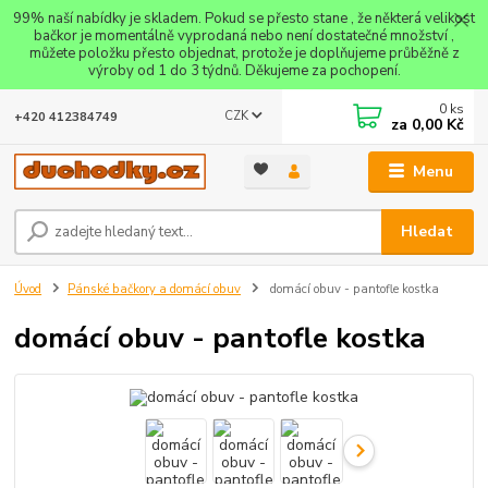
99% naší nabídky je skladem. Pokud se přesto stane , že některá velikost
bačkor je momentálně vyprodaná nebo není dostatečné množství ,
můžete položku přesto objednat, protože je doplňujeme průběžně z
výroby od 1 do 3 týdnů. Děkujeme za pochopení.
0
ks
CZK
+420 412384749
za
0,00 Kč
Menu
Hledat
Úvod
Pánské bačkory a domácí obuv
domácí obuv - pantofle kostka
domácí obuv - pantofle kostka