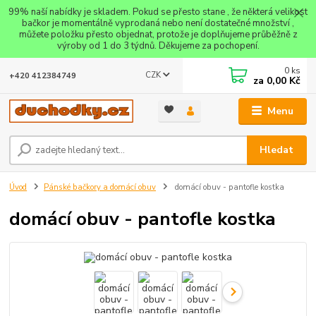
99% naší nabídky je skladem. Pokud se přesto stane , že některá velikost
bačkor je momentálně vyprodaná nebo není dostatečné množství ,
můžete položku přesto objednat, protože je doplňujeme průběžně z
výroby od 1 do 3 týdnů. Děkujeme za pochopení.
0
ks
CZK
+420 412384749
za
0,00 Kč
Menu
Hledat
Úvod
Pánské bačkory a domácí obuv
domácí obuv - pantofle kostka
domácí obuv - pantofle kostka