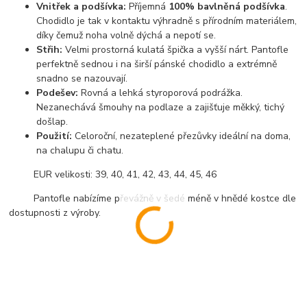
Vnitřek a podšívka:
Příjemná
100% bavlněná podšívka
.
Chodidlo je tak v kontaktu výhradně s přírodním materiálem,
díky čemuž noha volně dýchá a nepotí se.
Střih:
Velmi prostorná kulatá špička a vyšší nárt. Pantofle
perfektně sednou i na širší pánské chodidlo a extrémně
snadno se nazouvají.
Podešev:
Rovná a lehká styroporová podrážka.
Nezanechává šmouhy na podlaze a zajišťuje měkký, tichý
došlap.
Použití:
Celoroční, nezateplené přezůvky ideální na doma,
na chalupu či chatu.
EUR velikosti: 39, 40, 41, 42, 43, 44, 45, 46
Pantofle nabízíme převážně v šedé méně v hnědé kostce dle
dostupnosti z výroby.