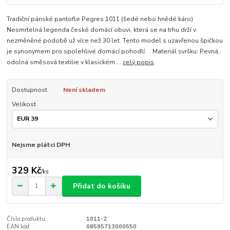
Tradiční pánské pantofle Pegres 1011 (šedé nebo hnědé káro)
Nesmrtelná legenda české domácí obuvi, která se na trhu drží v
nezměněné podobě už více než 30 let. Tento model s uzavřenou špičkou
je synonymem pro spolehlivé domácí pohodlí. Materiál svršku: Pevná,
odolná směsová textilie v klasickém ...
celý popis
Dostupnost
Není skladem
Velikost
Nejsme plátci DPH
329 Kč
/
ks
Přidat do košíku
Číslo produktu:
1011-2
EAN kód:
08595713000550