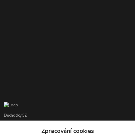
DůchodkyCZ
Jana Krejčí
Zpracování cookies