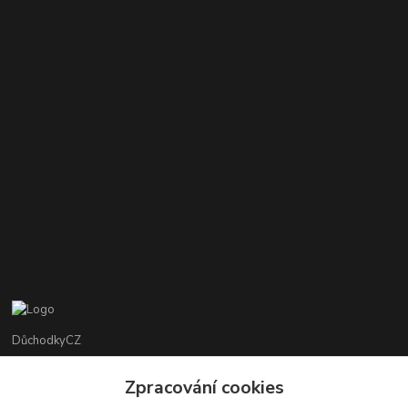
DůchodkyCZ
Jana Krejčí
Zpracování cookies
+420 412384749