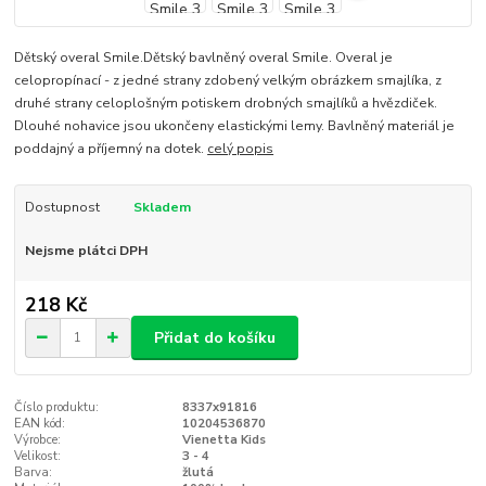
Dětský overal Smile.Dětský bavlněný overal Smile. Overal je
celopropínací - z jedné strany zdobený velkým obrázkem smajlíka, z
druhé strany celoplošným potiskem drobných smajlíků a hvězdiček.
Dlouhé nohavice jsou ukončeny elastickými lemy. Bavlněný materiál je
poddajný a příjemný na dotek.
celý popis
Dostupnost
Skladem
Nejsme plátci DPH
218 Kč
Přidat do košíku
Číslo produktu:
8337x91816
EAN kód:
10204536870
Výrobce:
Vienetta Kids
Velikost:
3 - 4
Barva:
žlutá