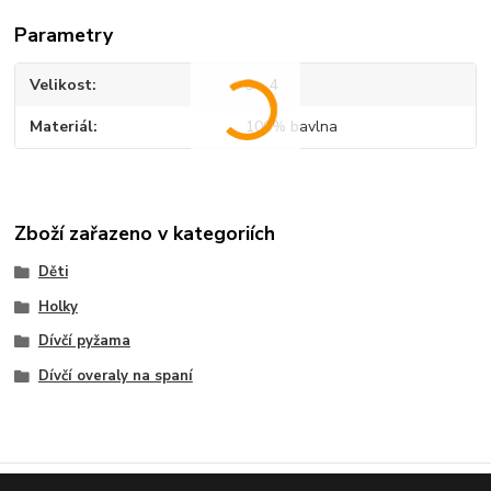
Parametry
Velikost
3 - 4
Materiál
100% bavlna
Zboží zařazeno v kategoriích
Děti
Holky
Dívčí pyžama
Dívčí overaly na spaní