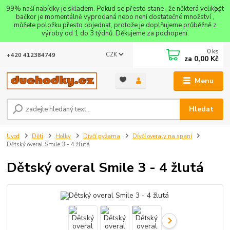
99% naší nabídky je skladem. Pokud se přesto stane , že některá velikost
bačkor je momentálně vyprodaná nebo není dostatečné množství ,
můžete položku přesto objednat, protože je doplňujeme průběžně z
výroby od 1 do 3 týdnů. Děkujeme za pochopení.
0
ks
CZK
+420 412384749
za
0,00 Kč
Menu
Hledat
Úvod
Děti
Holky
Dívčí pyžama
Dívčí overaly na spaní
Dětský overal Smile 3 - 4 žlutá
Dětský overal Smile 3 - 4 žlutá