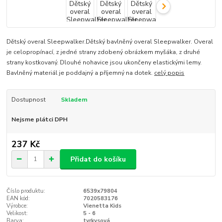
Dětský overal Sleepwalker.Dětský bavlněný overal Sleepwalker. Overal
je celopropínací, z jedné strany zdobený obrázkem myšáka, z druhé
strany kostkovaný. Dlouhé nohavice jsou ukončeny elastickými lemy.
Bavlněný materiál je poddajný a příjemný na dotek.
celý popis
Dostupnost
Skladem
Nejsme plátci DPH
237 Kč
Přidat do košíku
Číslo produktu:
6539x79804
EAN kód:
7020583176
Výrobce:
Vienetta Kids
Velikost:
5 - 6
Barva:
tyrkysová