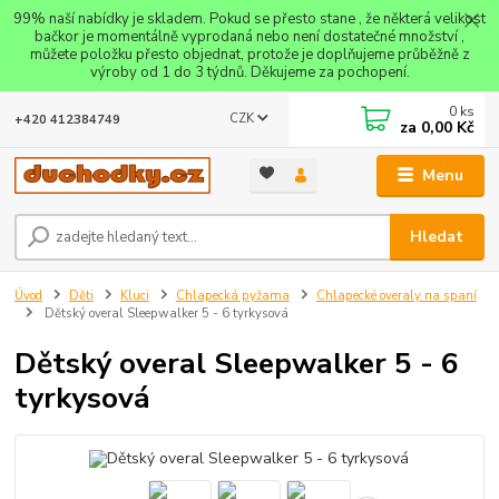
99% naší nabídky je skladem. Pokud se přesto stane , že některá velikost
bačkor je momentálně vyprodaná nebo není dostatečné množství ,
můžete položku přesto objednat, protože je doplňujeme průběžně z
výroby od 1 do 3 týdnů. Děkujeme za pochopení.
0
ks
CZK
+420 412384749
za
0,00 Kč
Menu
Hledat
Úvod
Děti
Kluci
Chlapecká pyžama
Chlapecké overaly na spaní
Dětský overal Sleepwalker 5 - 6 tyrkysová
Dětský overal Sleepwalker 5 - 6
tyrkysová