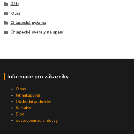
Děti
Kluci
Chlapecká pyžama
Chlapecké overaly na spaní
Informace pro zákazníky
O nás
Jak nakupovat
Obchodní podmínky
Kontakty
Blog
odstoupení od smlouvy