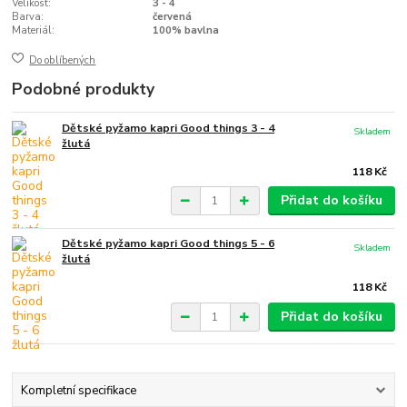
Velikost:
3 - 4
Barva:
červená
Materiál:
100% bavlna
Do oblíbených
Podobné produkty
Dětské pyžamo kapri Good things 3 - 4
Skladem
žlutá
118 Kč
Přidat do košíku
Dětské pyžamo kapri Good things 5 - 6
Skladem
žlutá
118 Kč
Přidat do košíku
Kompletní specifikace