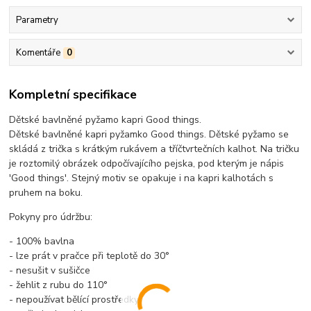
Parametry
Komentáře
0
Kompletní specifikace
Dětské bavlněné pyžamo kapri Good things.
Dětské bavlněné kapri pyžamko Good things. Dětské pyžamo se
skládá z trička s krátkým rukávem a tříčtvrtečních kalhot. Na tričku
je roztomilý obrázek odpočívajícího pejska, pod kterým je nápis
'Good things'. Stejný motiv se opakuje i na kapri kalhotách s
pruhem na boku.
Pokyny pro údržbu:
- 100% bavlna
- lze prát v pračce při teplotě do 30°
- nesušit v sušičce
- žehlit z rubu do 110°
- nepoužívat bělící prostředky