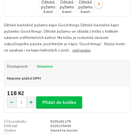
Dětské bavlněné pyžamo kapri Good things.Dětské bavlněné kapri
pyžamko Good things. Dětské pyžamo se skládá z trička s krátkým
rukávem a tříčtvrtečních kalhot. Na tričku je roztomilý obrázek
odpočívajícího pejska, pod kterým je nápis 'Good things'. Stejný motiv
se opakuje i na kapri kalhotách s pruh...
celý popis
Dostupnost
Skladem
Nejsme plátci DPH
118 Kč
Přidat do košíku
Číslo produktu:
8235x91276
EAN kód:
0100270000
Výrobce:
Vienetta Secret