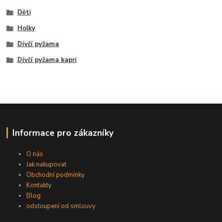
Děti
Holky
Dívčí pyžama
Dívčí pyžama kapri
Informace pro zákazníky
O nás
Jak nakupovat
Obchodní podmínky
Kontakty
Blog
odstoupení od smlouvy