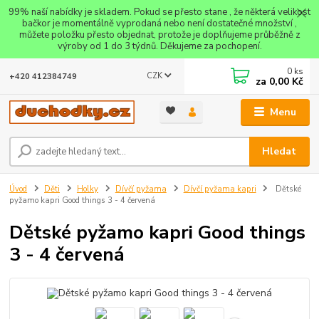
99% naší nabídky je skladem. Pokud se přesto stane , že některá velikost
bačkor je momentálně vyprodaná nebo není dostatečné množství ,
můžete položku přesto objednat, protože je doplňujeme průběžně z
výroby od 1 do 3 týdnů. Děkujeme za pochopení.
0
ks
CZK
+420 412384749
za
0,00 Kč
Menu
Hledat
Úvod
Děti
Holky
Dívčí pyžama
Dívčí pyžama kapri
Dětské
pyžamo kapri Good things 3 - 4 červená
Dětské pyžamo kapri Good things
3 - 4 červená