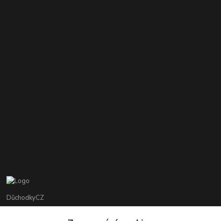
DůchodkyCZ
Jana Krejčí