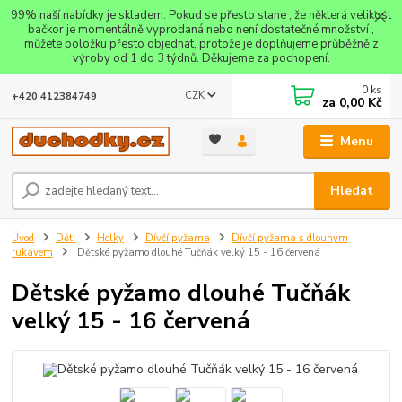
99% naší nabídky je skladem. Pokud se přesto stane , že některá velikost
bačkor je momentálně vyprodaná nebo není dostatečné množství ,
můžete položku přesto objednat, protože je doplňujeme průběžně z
výroby od 1 do 3 týdnů. Děkujeme za pochopení.
0
ks
CZK
+420 412384749
za
0,00 Kč
Menu
Hledat
Úvod
Děti
Holky
Dívčí pyžama
Dívčí pyžama s dlouhým
rukávem
Dětské pyžamo dlouhé Tučňák velký 15 - 16 červená
Dětské pyžamo dlouhé Tučňák
velký 15 - 16 červená