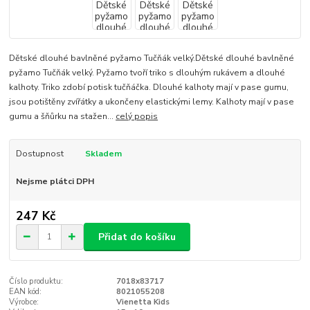
Dětské dlouhé bavlněné pyžamo Tučňák velký.Dětské dlouhé bavlněné
pyžamo Tučňák velký. Pyžamo tvoří triko s dlouhým rukávem a dlouhé
kalhoty. Triko zdobí potisk tučňáčka. Dlouhé kalhoty mají v pase gumu,
jsou potištěny zvířátky a ukončeny elastickými lemy. Kalhoty mají v pase
gumu a šňůrku na stažen...
celý popis
Dostupnost
Skladem
Nejsme plátci DPH
247 Kč
Přidat do košíku
Číslo produktu:
7018x83717
EAN kód:
8021055208
Výrobce:
Vienetta Kids