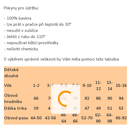
Pokyny pro údržbu:
- 100% bavlna
- lze prát v pračce při teplotě do 30°
- nesušit v sušičce
- žehlit z rubu do 110°
- nepoužívat bělící prostředky
- nečistit chemicky
S výběrem správné velikosti by Vám měla pomoci tato tabulka:
Dětské
dlouhé
11-
13-
Věk
1-2
3-4
5-6
7-8
9-10
15-16
12
14
Obvod
66
70
74
78
82
86
90
94
hrudníku
Délka trika
39
41
43
45
47
49
51
53
48-
48-
62-
64-
Obvod pasu
44-50
42-56
52-70
66-92
64
66
80
88