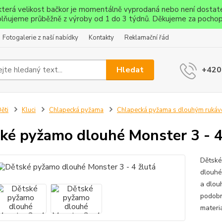
ěkterá velikost bačkor je momentálně vyprodaná nebo není dostat
lňujeme průběžně z výroby od 1 do 3 týdnů. Děkujeme za pochop
Fotogalerie z naší nabídky
Kontakty
Reklamační řád
Hledat
+420
ěti
Kluci
Chlapecká pyžama
Chlapecká pyžama s dlouhým ruká
ké pyžamo dlouhé Monster 3 - 4
Dětské
dlouhé
a dlou
podobn
materiá