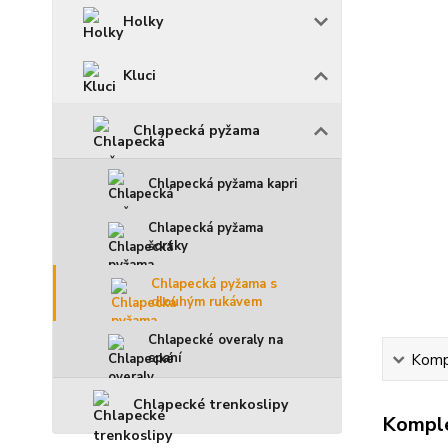
Holky
Kluci
Chlapecká pyžama
Chlapecká pyžama kapri
Chlapecká pyžama
šortky
Chlapecká pyžama s
dlouhým rukávem
Chlapecké overaly na
spaní
Kompl
Chlapecké trenkoslipy
Komple