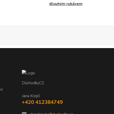
dlouhým rukávem
DůchodkyCZ
et
Jana Krejčí
+420 412384749