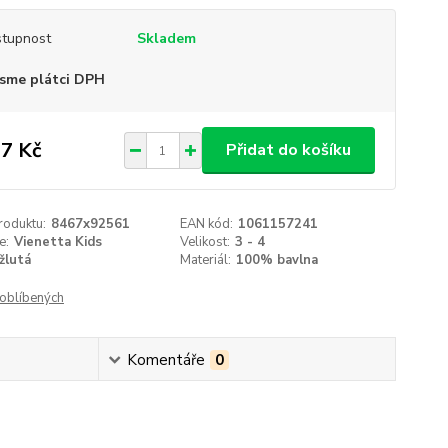
tupnost
Skladem
sme plátci DPH
7 Kč
Přidat do košíku
roduktu:
8467x92561
EAN kód:
1061157241
e:
Vienetta Kids
Velikost:
3 - 4
žlutá
Materiál:
100% bavlna
oblíbených
Komentáře
0