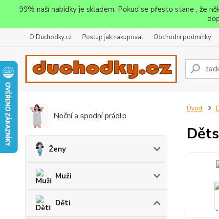
99% naší nabídky je skladem. Pokud se přesto stane , že n
dop
O Duchodky.cz
Postup jak nakupovat
Obchodní podmínky
Úvod
D
Noční a spodní prádlo
Děts
Ženy
Muži
Děti