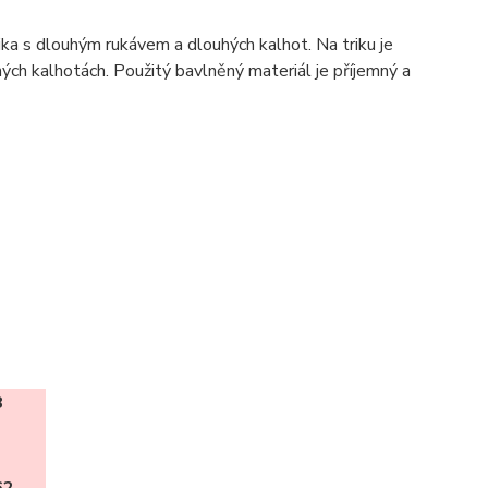
a s dlouhým rukávem a dlouhých kalhot. Na triku je
ch kalhotách. Použitý bavlněný materiál je příjemný a
8