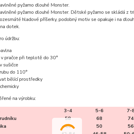
avlněné pyžamo dlouhé Monster.
avlněné pyžamo dlouhé Monster. Dětské pyžamo se skládá z trik
ozesmáté hladové příšerky, podobný motiv se opakuje i na dlouhý
na dotek.
o údržbu:
avlna
t v pračce při teplotě do 30°
 v sušičce
z rubu do 110°
vat bělící prostředky
t chemicky
ěřené na výrobku:
t
3-4
5-6
7-
rudníku
58
68
74
ika
44
50
56