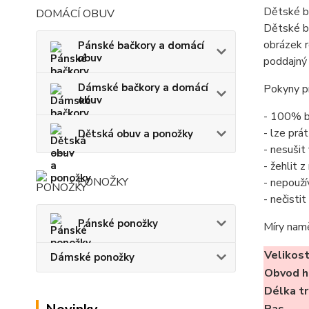
Dětské b
DOMÁCÍ OBUV
Dětské b
obrázek r
Pánské bačkory a domácí
obuv
poddajný 
Dámské bačkory a domácí
Pokyny pr
obuv
- 100% b
- lze prá
Dětská obuv a ponožky
- nesušit
- žehlit 
PONOŽKY
- nepouží
- nečisti
Pánské ponožky
Míry nam
Velikos
Dámské ponožky
Obvod h
Délka tr