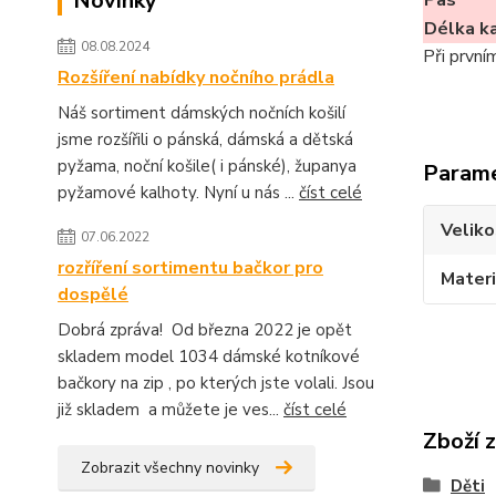
Novinky
Pas
Délka k
08.08.2024
Při první
Rozšíření nabídky nočního prádla
Náš sortiment dámských nočních košilí
jsme rozšířili o pánská, dámská a dětská
pyžama, noční košile( i pánské), županya
Param
pyžamové kalhoty. Nyní u nás ...
číst celé
Veliko
07.06.2022
rozříření sortimentu bačkor pro
Materi
dospělé
Dobrá zpráva! Od března 2022 je opět
skladem model 1034 dámské kotníkové
bačkory na zip , po kterých jste volali. Jsou
již skladem a můžete je ves...
číst celé
Zboží 
Zobrazit všechny novinky
Děti