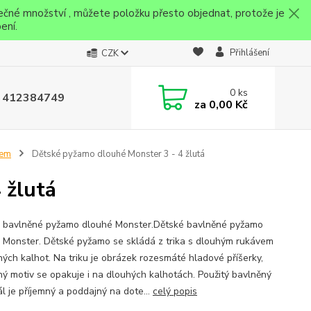
ečné množství , můžete položku přesto objednat, protože je
ení.
Přihlášení
CZK
0
ks
 412384749
za
0,00 Kč
vem
Dětské pyžamo dlouhé Monster 3 - 4 žlutá
 žlutá
 bavlněné pyžamo dlouhé Monster.Dětské bavlněné pyžamo
 Monster. Dětské pyžamo se skládá z trika s dlouhým rukávem
hých kalhot. Na triku je obrázek rozesmáté hladové příšerky,
ý motiv se opakuje i na dlouhých kalhotách. Použitý bavlněný
l je příjemný a poddajný na dote...
celý popis