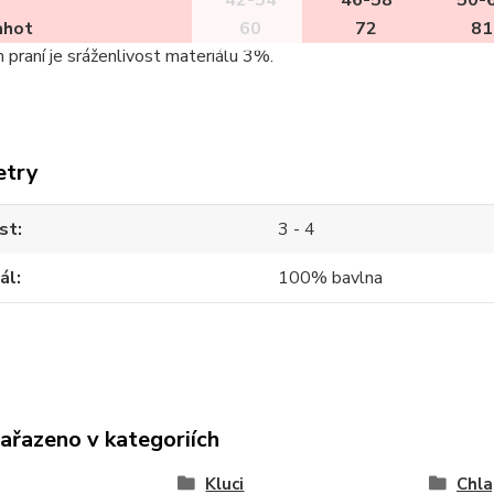
42-54
46-58
50-
ahot
60
72
81
m praní je sráženlivost materiálu 3%.
etry
st
3 - 4
ál
100% bavlna
zařazeno v kategoriích
Kluci
Chla