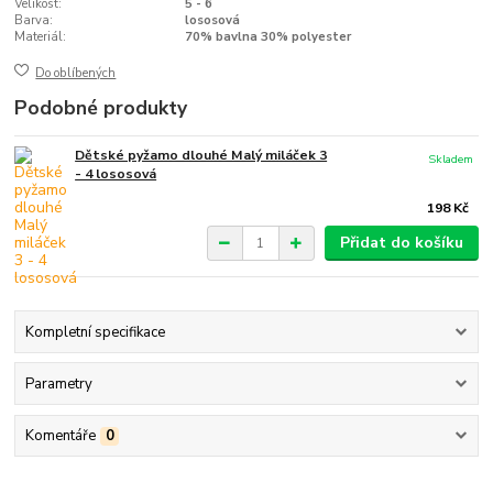
Velikost:
5 - 6
Barva:
lososová
Materiál:
70% bavlna 30% polyester
Do oblíbených
Podobné produkty
Dětské pyžamo dlouhé Malý miláček 3
Skladem
- 4 lososová
198 Kč
Přidat do košíku
Kompletní specifikace
Parametry
Komentáře
0