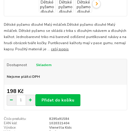
Dětské pyžamo dlouhé Malý miláček.Dětské pyžamo dlouhé Malý
miláček. Dětské pyžamo se skládá z trika s dlouhým rukávem a dlouhých
kalhot. Jednobarevné triko má barevně odlišené puntíkované rukávy a na
hrudi obrázek tváře kočky. Puntíkované kalhoty mají v pase gumu, nemají
kapsy. Použitý materiál je ...
celý popis
Dostupnost
Skladem
Nejsme plátci DPH
198 Kč
Přidat do košíku
Číslo produktu:
8295x91584
EAN kód:
1020321404
Výrobce:
Vienetta Kids