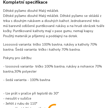
Kompletní specifikace
Dětské pyžamo dlouhé Malý miláček.
Dětské pyžamo dlouhé Malý miláček. Dětské pyžamo se skládá z
trika s dlouhým rukávem a dlouhých kalhot. Jednobarevné triko
má barevně odlišené puntíkované rukávy a na hrudi obrázek tváře
kočky. Puntíkované kalhoty mají v pase gumu, nemají kapsy.
Použitý materiál je příjemný a poddajný na dotek.
Lososová varianta: tričko 100% bavlna, rukávy a kalhoty 70%
bavlna. Šedá varianta: tričko i kalhoty 70% bavlna.
Pokyny pro údržbu:
- lososová varianta- tričko 100% bavlna, rukávy a nohavice 70%
bavlna,30% polyester
- šedá varianta - 100% bavlna
- lze prát v pračce při teplotě do 30°
- nesušit v sušičce
- žehlit z rubu do 110°