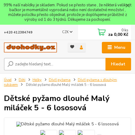
99% naší nabídky je skladem. Pokud se přesto stane , že některá velikost
bačkor je momentálně vyprodaná nebo není dostatečné množství ,
můžete položku přesto objednat, protože je doplňujeme průběžně z
výroby od 1 do 3 týdnů. Děkujeme za pochopení.
0
ks
CZK
+420 412384749
za
0,00 Kč
Menu
Hledat
Úvod
Děti
Holky
Dívčí pyžama
Dívčí pyžama s dlouhým
rukávem
Dětské pyžamo dlouhé Malý miláček 5 - 6 lososová
Dětské pyžamo dlouhé Malý
miláček 5 - 6 lososová