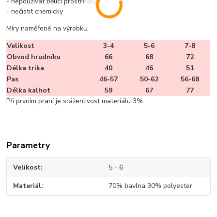
- nepoužívat bělící prostředky
- nečistit chemicky
Míry naměřené na výrobku:
Velikost
3-4
5-6
7-8
Obvod hrudníku
66
68
72
Délka trika
40
46
51
Pas
46-57
50-62
56-68
Délka kalhot
59
67
77
Při prvním praní je sráženlivost materiálu 3%.
Parametry
Velikost
5 - 6
Materiál
70% bavlna 30% polyester