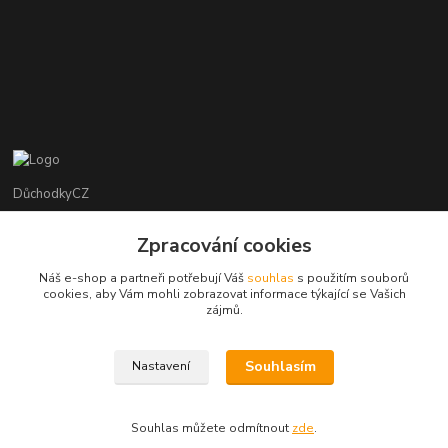
DůchodkyCZ
Jana Krejčí
Zpracování cookies
+420 412384749
Náš e-shop a partneři potřebují Váš
souhlas
s použitím souborů
cookies, aby Vám mohli zobrazovat informace týkající se Vašich
objednavky@duchodky.cz
zájmů.
Souhlasím
Nastavení
Souhlas můžete odmítnout
zde
.
Vytvořeno na
Eshop-rychle.cz