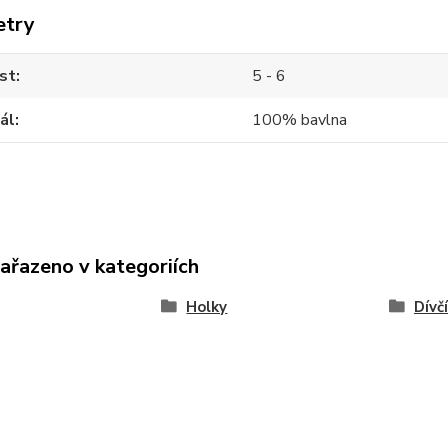
etry
st
5 - 6
ál
100% bavlna
zařazeno v kategoriích
Holky
Dívč