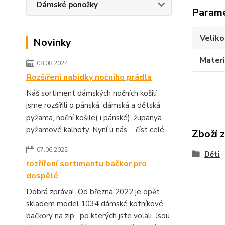
Dámské ponožky
Param
Veliko
Novinky
Materi
08.08.2024
Rozšíření nabídky nočního prádla
Náš sortiment dámských nočních košilí
jsme rozšířili o pánská, dámská a dětská
pyžama, noční košile( i pánské), županya
pyžamové kalhoty. Nyní u nás ...
číst celé
Zboží 
07.06.2022
Děti
rozříření sortimentu bačkor pro
dospělé
Dobrá zpráva! Od března 2022 je opět
skladem model 1034 dámské kotníkové
bačkory na zip , po kterých jste volali. Jsou