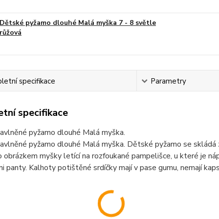
Dětské pyžamo dlouhé Malá myška 7 - 8 světle
růžová
etní specifikace
Parametry
tní specifikace
avlněné pyžamo dlouhé Malá myška.
avlněné pyžamo dlouhé Malá myška. Dětské pyžamo se skládá z t
obrázkem myšky letící na rozfoukané pampelišce, u které je náp
i panty. Kalhoty potištěné srdíčky mají v pase gumu, nemají kaps