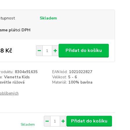
tupnost
Skladem
sme plátci DPH
8 Kč
Přidat do košíku
roduktu:
8304x91635
EAN kód:
1021022827
e:
Vienetta Kids
Velikost:
5 - 6
světle růžová
Materiál:
100% bavlna
oblíbených
Přidat do košíku
Skladem