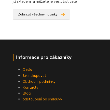
již skladem a můžete je ves...
číst celé
Zobrazit všechny novinky
Informace pro zákazníky
O nás
Jak nakupovat
Obchodní podmínky
Kontakty
Blog
odstoupení od smlouvy