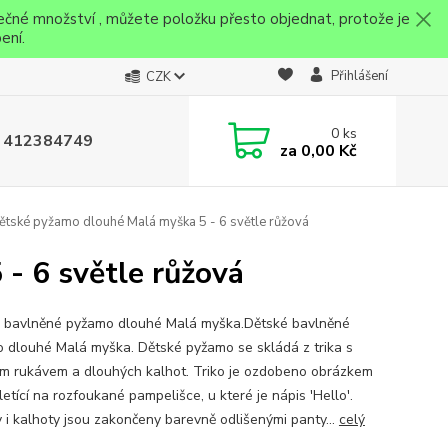
ečné množství , můžete položku přesto objednat, protože je
ení.
Přihlášení
CZK
0
ks
 412384749
za
0,00 Kč
tské pyžamo dlouhé Malá myška 5 - 6 světle růžová
- 6 světle růžová
 bavlněné pyžamo dlouhé Malá myška.Dětské bavlněné
 dlouhé Malá myška. Dětské pyžamo se skládá z trika s
m rukávem a dlouhých kalhot. Triko je ozdobeno obrázkem
etící na rozfoukané pampelišce, u které je nápis 'Hello'.
 i kalhoty jsou zakončeny barevně odlišenými panty...
celý