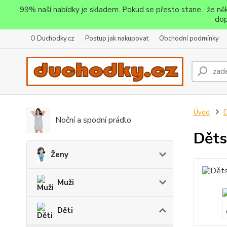
99% naší nabídky je skladem. Pokud se přesto stane , že n
dop
O Duchodky.cz
Postup jak nakupovat
Obchodní podmínky
Úvod
D
Noční a spodní prádlo
Děts
Ženy
Muži
Děti