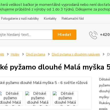
ěkterá velikost bačkor je momentálně vyprodaná nebo není dostat
lňujeme průběžně z výroby od 1 do 3 týdnů. Děkujeme za pochop
Fotogalerie z naší nabídky
Kontakty
Reklamační řád
Hledat
+420
ěti
Holky
Dívčí pyžama
Dívčí pyžama s dlouhým rukávem
Dě
ké pyžamo dlouhé Malá myška 5 
Dětské
pyžamo
dlouhý
myšky l
Rukávy
popis