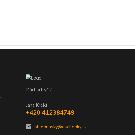
DůchodkyCZ
et
Jana Krejčí
+420 412384749
objednavky@duchodky.cz