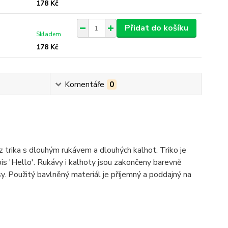
178 Kč
Přidat do košíku
Skladem
178 Kč
Komentáře
0
rika s dlouhým rukávem a dlouhých kalhot. Triko je
is 'Hello'. Rukávy i kalhoty jsou zakončeny barevně
y. Použitý bavlněný materiál je příjemný a poddajný na