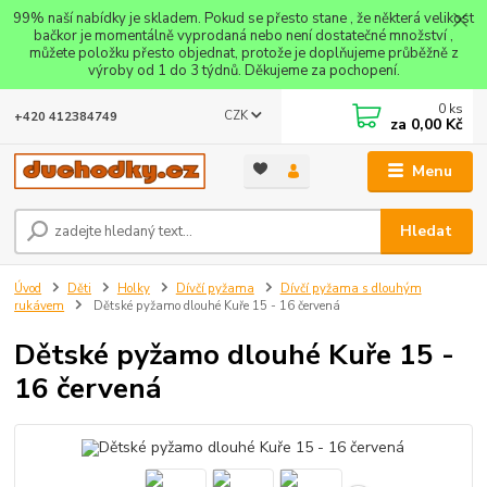
99% naší nabídky je skladem. Pokud se přesto stane , že některá velikost
bačkor je momentálně vyprodaná nebo není dostatečné množství ,
můžete položku přesto objednat, protože je doplňujeme průběžně z
výroby od 1 do 3 týdnů. Děkujeme za pochopení.
0
ks
CZK
+420 412384749
za
0,00 Kč
Menu
Hledat
Úvod
Děti
Holky
Dívčí pyžama
Dívčí pyžama s dlouhým
rukávem
Dětské pyžamo dlouhé Kuře 15 - 16 červená
Dětské pyžamo dlouhé Kuře 15 -
16 červená