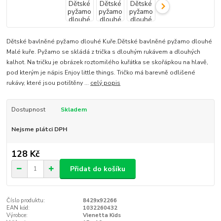
Dětské bavlněné pyžamo dlouhé Kuře.Dětské bavlněné pyžamo dlouhé
Malé kuře. Pyžamo se skládá z trička s dlouhým rukávem a dlouhých
kalhot. Na tričku je obrázek roztomilého kuřátka se skořápkou na hlavě,
pod kterým je nápis Enjoy little things. Tričko má barevně odlišené
rukávy, které jsou potištěny ...
celý popis
Dostupnost
Skladem
Nejsme plátci DPH
128 Kč
Přidat do košíku
Číslo produktu:
8429x92266
EAN kód:
1032260432
Výrobce:
Vienetta Kids