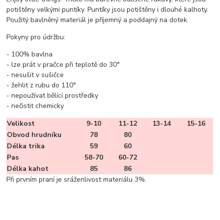
potištěny velkými puntíky. Puntíky jsou potištěny i dlouhé kalhoty.
Použitý bavlněný materiál je příjemný a poddajný na dotek.
Pokyny pro údržbu:
- 100% bavlna
- lze prát v pračce při teplotě do 30°
- nesušit v sušičce
- žehlit z rubu do 110°
- nepoužívat bělící prostředky
- nečistit chemicky
Velikost
9-10
11-12
13-14
15-16
Obvod hrudníku
78
80
Délka trika
59
60
Pas
58-70
60-72
Délka kahot
85
86
Při prvním praní je sráženlivost materiálu 3%.