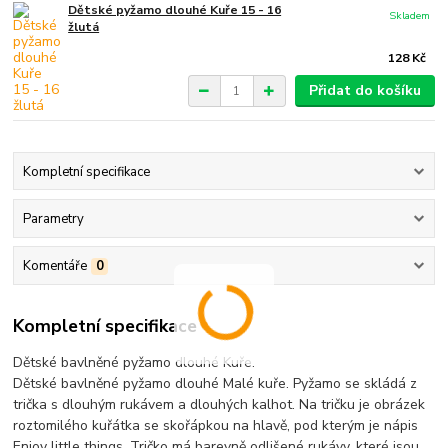
Dětské pyžamo dlouhé Kuře 15 - 16
Skladem
žlutá
128 Kč
Přidat do košíku
Kompletní specifikace
Parametry
Komentáře
0
Kompletní specifikace
Dětské bavlněné pyžamo dlouhé Kuře.
Dětské bavlněné pyžamo dlouhé Malé kuře. Pyžamo se skládá z
trička s dlouhým rukávem a dlouhých kalhot. Na tričku je obrázek
roztomilého kuřátka se skořápkou na hlavě, pod kterým je nápis
Enjoy little things. Tričko má barevně odlišené rukávy, které jsou