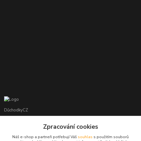
DůchodkyCZ
Jana Krejčí
Zpracování cookies
+420 412384749
Náš e-shop a partneři potřebují Váš
souhlas
s použitím souborů