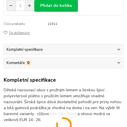
Přidat do košíku
Číslo produktu:
22311
Do oblíbených
Kompletní specifikace
Komentáře
0
Kompletní specifikace
Dětská nazouvací obuv s pružným lemem a širokou špicí .
polyesterové plátno s pružícím lemem umožňuje snadné
nazouvání. Široká špice dává dostatečné pohodlí pro prsty nohou
a bílá gumová podrážka je vhodná na doma i na ven. Na výběr tři
barevné varianty : růžovo bílá, bílo černá a vínovo modrá ve
velikosti EUR 24- 26.