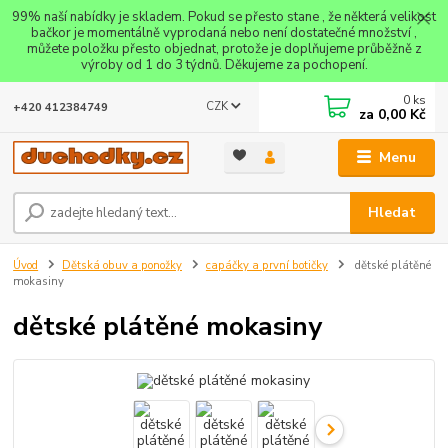
99% naší nabídky je skladem. Pokud se přesto stane , že některá velikost
bačkor je momentálně vyprodaná nebo není dostatečné množství ,
můžete položku přesto objednat, protože je doplňujeme průběžně z
výroby od 1 do 3 týdnů. Děkujeme za pochopení.
0
ks
CZK
+420 412384749
za
0,00 Kč
Menu
Hledat
Úvod
Dětská obuv a ponožky
capáčky a první botičky
dětské plátěné
mokasiny
dětské plátěné mokasiny