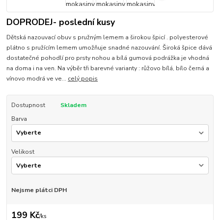
DOPRODEJ- poslední kusy
Dětská nazouvací obuv s pružným lemem a širokou špicí . polyesterové
plátno s pružícím lemem umožňuje snadné nazouvání. Široká špice dává
dostatečné pohodlí pro prsty nohou a bílá gumová podrážka je vhodná
na doma i na ven. Na výběr tři barevné varianty : růžovo bílá, bílo černá a
vínovo modrá ve ve...
celý popis
Dostupnost
Skladem
Barva
Velikost
Nejsme plátci DPH
199 Kč
/
ks