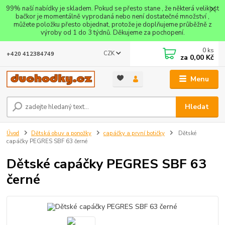
99% naší nabídky je skladem. Pokud se přesto stane , že některá velikost
bačkor je momentálně vyprodaná nebo není dostatečné množství ,
můžete položku přesto objednat, protože je doplňujeme průběžně z
výroby od 1 do 3 týdnů. Děkujeme za pochopení.
0
ks
CZK
+420 412384749
za
0,00 Kč
Menu
Hledat
Úvod
Dětská obuv a ponožky
capáčky a první botičky
Dětské
capáčky PEGRES SBF 63 černé
Dětské capáčky PEGRES SBF 63
černé