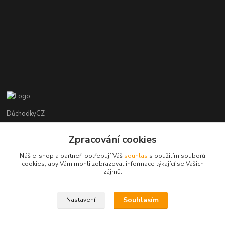
DůchodkyCZ
Jana Krejčí
Zpracování cookies
+420 412384749
Náš e-shop a partneři potřebují Váš
souhlas
s použitím souborů
cookies, aby Vám mohli zobrazovat informace týkající se Vašich
objednavky@duchodky.cz
zájmů.
Souhlasím
Nastavení