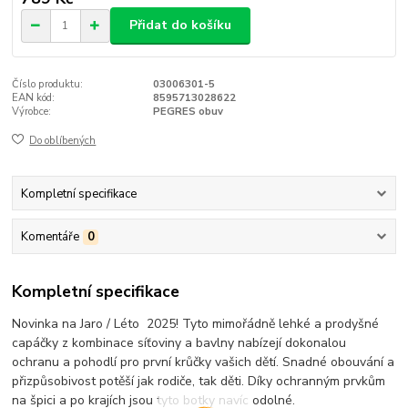
Přidat do košíku
Číslo produktu:
03006301-5
EAN kód:
8595713028622
Výrobce:
PEGRES obuv
Do oblíbených
Kompletní specifikace
Komentáře
0
Kompletní specifikace
Novinka na Jaro / Léto 2025! Tyto mimořádně lehké a prodyšné
capáčky z kombinace síťoviny a bavlny nabízejí dokonalou
ochranu a pohodlí pro první krůčky vašich dětí. Snadné obouvání a
přizpůsobivost potěší jak rodiče, tak děti. Díky ochranným prvkům
na špici a po krajích jsou tyto botky navíc odolné.