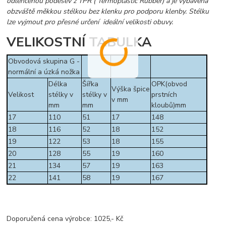
odlehčenou podešev z TPR ( Termoplastic Rubber) a je vybavena
obzváště měkkou stélkou bez klenku pro podporu klenby. Stélku
lze vyjmout pro přesné určení ideální velikosti obuvy.
VELIKOSTNÍ TABULKA
Obvodová skupina G -
normální a úzká nožka
Délka
Šířka
OPK(obvod
Výška špice
Velikost
stélky v
stélky v
prstních
v mm
mm
mm
kloubů)mm
17
110
51
17
148
18
116
52
18
152
19
122
53
18
155
20
128
55
19
160
21
134
57
19
163
22
141
58
19
167
Doporučená cena výrobce: 1025,- Kč