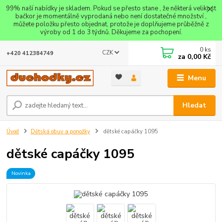
99% naší nabídky je skladem. Pokud se přesto stane , že některá velikost
bačkor je momentálně vyprodaná nebo není dostatečné množství ,
můžete položku přesto objednat, protože je doplňujeme průběžně z
výroby od 1 do 3 týdnů. Děkujeme za pochopení.
0
ks
CZK
+420 412384749
za
0,00 Kč
Menu
Hledat
Úvod
Dětská obuv a ponožky
dětské capáčky 1095
dětské capáčky 1095
Novinka