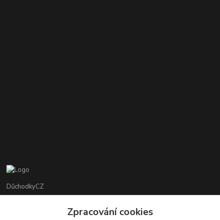
DůchodkyCZ
Jana Krejčí
Zpracování cookies
+420 412384749