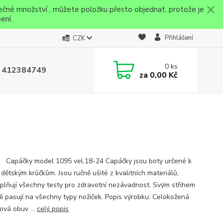
ečné množství , můžete položku přesto objednat, protože je
ení.
Přihlášení
CZK
0
ks
 412384749
za
0,00 Kč
ky model 1095 vel.18-24 Capáčky jsou boty určené k
 dětským krůčkům. Jsou ručně ušité z kvalitních materiálů,
splňují všechny testy pro zdravotní nezávadnost. Svým střihem
ě pasují na všechny typy nožiček. Popis výrobku: Celokožená
ová obuv ...
celý popis