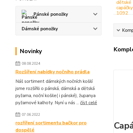
Pánské ponožky
Dámské ponožky
Kompl
Komple
Novinky
08.08.2024
Rozšíření nabídky nočního prádla
Náš sortiment dámských nočních košilí
jsme rozšířili o pánská, dámská a dětská
pyžama, noční košile( i pánské), županya
pyžamové kalhoty. Nyní u nás ...
číst celé
07.06.2022
rozříření sortimentu bačkor pro
Capá
dospělé