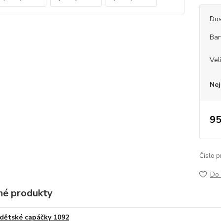
Dos
Bar
Vel
Nej
95
Číslo p
Do 
é produkty
dětské capáčky 1092