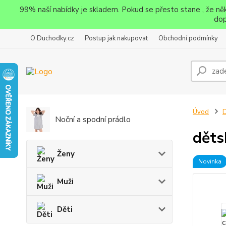
99% naší nabídky je skladem. Pokud se přesto stane , že n
dop
O Duchodky.cz
Postup jak nakupovat
Obchodní podmínky
Úvod
D
Noční a spodní prádlo
děts
Ženy
Novinka
Muži
Děti