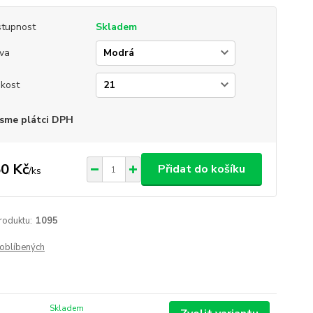
tupnost
Skladem
va
ikost
sme plátci DPH
0 Kč
Přidat do košíku
/
ks
roduktu:
1095
oblíbených
Skladem