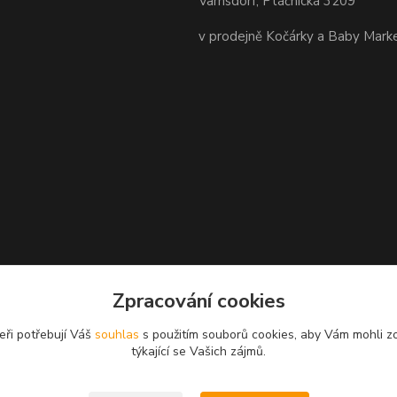
Varnsdorf, Ptáčnická 3209
v prodejně Kočárky a Baby Mark
Zpracování cookies
eři potřebují Váš
souhlas
s použitím souborů cookies, aby Vám mohli z
týkající se Vašich zájmů.