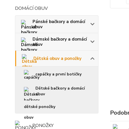
DOMÁCÍ OBUV
Pánské bačkory a domácí
obuv
Dámské bačkory a domácí
obuv
Dětská obuv a ponožky
capáčky a první botičky
Dětské bačkory a domácí
obuv
dětské ponožky
Podobn
PONOŽKY