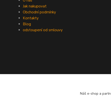
O nás
Jak nakupovat
Obchodní podmínky
Kontakty
Blog
odstoupení od smlouvy
Náš e-shop a partn