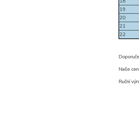
18
19
20
21
22
Doporuče
Naše cen
Ruční výr