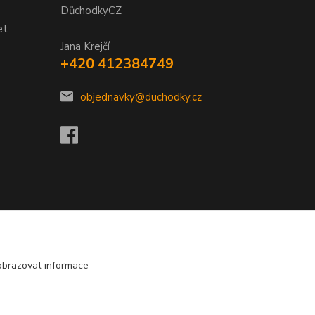
DůchodkyCZ
et
Jana Krejčí
+420 412384749
objednavky@duchodky.cz
obrazovat informace