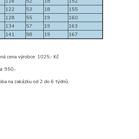
116
52
18
152
122
53
18
155
128
55
19
160
134
57
19
163
141
58
19
167
ná cena výrobce: 1025,- Kč
a: 950,-
oba na zakázku od 2 do 6 týdnů.