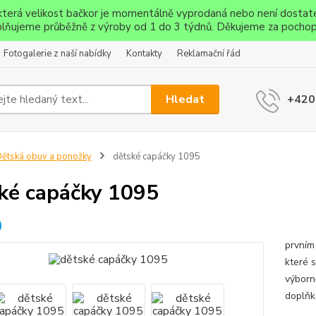
ěkterá velikost bačkor je momentálně vyprodaná nebo není dostat
lňujeme průběžně z výroby od 1 do 3 týdnů. Děkujeme za pochop
Fotogalerie z naší nabídky
Kontakty
Reklamační řád
Hledat
+420
ětská obuv a ponožky
dětské capáčky 1095
ké capáčky 1095
Capáč
prvním
které 
výborn
doplňk