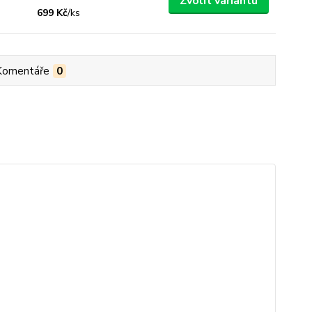
Zvolit variantu
699 Kč
/
ks
Komentáře
0