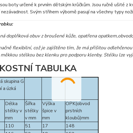
sou boty určené k prvním dětským krůčkům. Jsou ručně ušité z kva
 nezávadnost. Svým střihem výborně pasují na všechny typy noži
robku:
ná doplňková obuv z broušené kůže, opatřena opatkem,obvodo
načně flexibilní, což je zajištěno tím, že má přišitou odlehčen
měkkou stélkou bez klenku pro podporu klenby. Stélku lze vyjm
IKOSTNÍ TABULKA
á skupina G
í a úzká
Délka
Šířka
Výška
OPK(obvod
stélky v
stélky
špice v
prstních
mm
v mm
mm
kloubů)mm
110
51
17
148