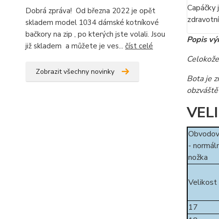
Capáčky j
Dobrá zpráva! Od března 2022 je opět
zdravotní
skladem model 1034 dámské kotníkové
bačkory na zip , po kterých jste volali. Jsou
Popis vý
již skladem a můžete je ves...
číst celé
Celokože
Zobrazit všechny novinky
Bota je z
obzváště 
VEL
Obvodov
- normáln
nožka
Velikost
17