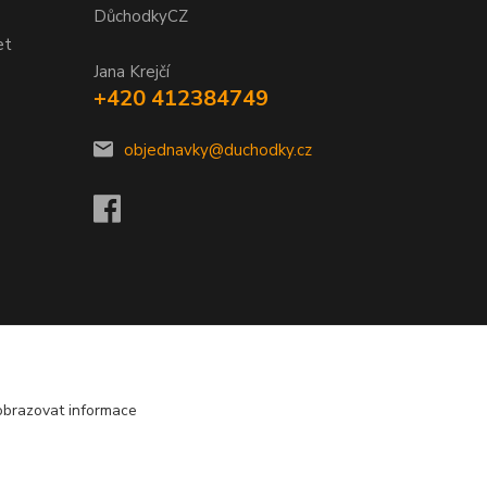
DůchodkyCZ
et
Jana Krejčí
+420 412384749
objednavky@duchodky.cz
obrazovat informace