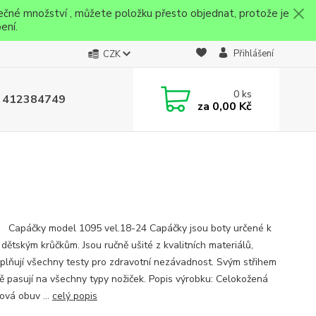
ečné množství , můžete položku přesto objednat, protože je
ení.
Přihlášení
CZK
0
ks
 412384749
za
0,00 Kč
ky model 1095 vel.18-24 Capáčky jsou boty určené k
 dětským krůčkům. Jsou ručně ušité z kvalitních materiálů,
splňují všechny testy pro zdravotní nezávadnost. Svým střihem
ě pasují na všechny typy nožiček. Popis výrobku: Celokožená
ová obuv ...
celý popis