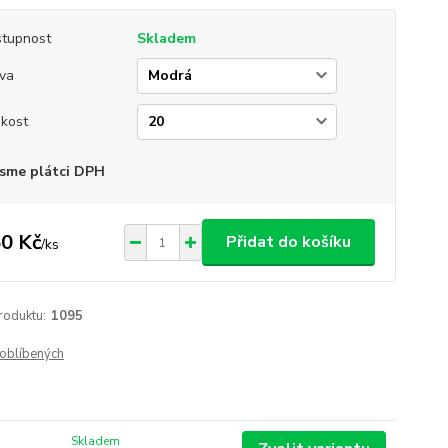
tupnost
Skladem
va
ikost
sme plátci DPH
0 Kč
Přidat do košíku
/
ks
roduktu:
1095
oblíbených
Skladem