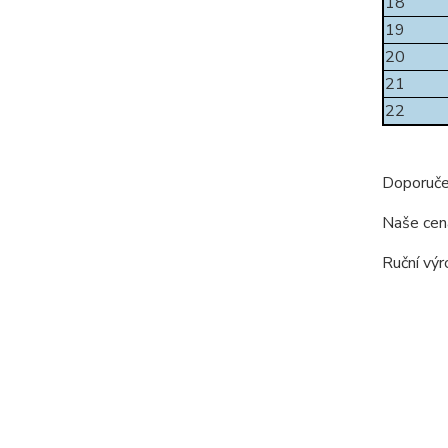
18
19
20
21
22
Doporuče
Naše cen
Ruční výr