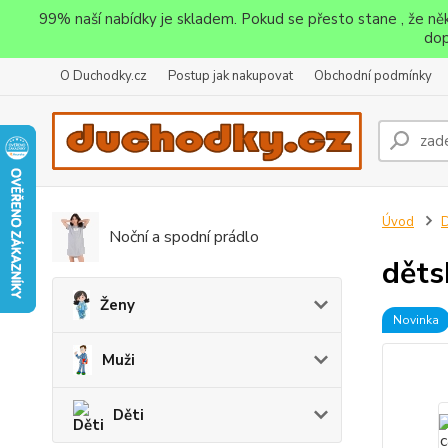
99% naší nabídky je skladem. Pokud se přesto stane , že n
dop
O Duchodky.cz
Postup jak nakupovat
Obchodní podmínky
Úvod
D
Noční a spodní prádlo
děts
Ženy
Novinka
Muži
Děti