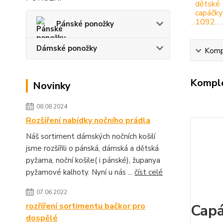
Pánské ponožky
Dámské ponožky
Kompl
Komple
Novinky
08.08.2024
Rozšíření nabídky nočního prádla
Náš sortiment dámských nočních košilí
jsme rozšířili o pánská, dámská a dětská
pyžama, noční košile( i pánské), županya
pyžamové kalhoty. Nyní u nás ...
číst celé
07.06.2022
rozříření sortimentu bačkor pro
Capá
dospělé