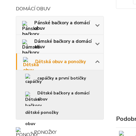
DOMÁCÍ OBUV
Pánské bačkory a domácí
obuv
Dámské bačkory a domácí
obuv
Dětská obuv a ponožky
capáčky a první botičky
Dětské bačkory a domácí
obuv
dětské ponožky
Podobn
PONOŽKY