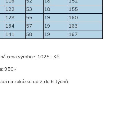
116
52
18
152
122
53
18
155
128
55
19
160
134
57
19
163
141
58
19
167
ná cena výrobce: 1025,- Kč
a: 950,-
oba na zakázku od 2 do 6 týdnů.