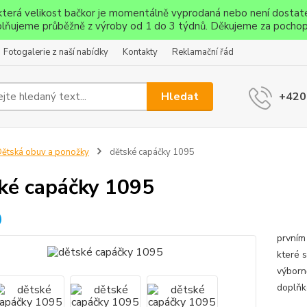
ěkterá velikost bačkor je momentálně vyprodaná nebo není dostat
lňujeme průběžně z výroby od 1 do 3 týdnů. Děkujeme za pochop
Fotogalerie z naší nabídky
Kontakty
Reklamační řád
Hledat
+420
ětská obuv a ponožky
dětské capáčky 1095
ké capáčky 1095
Capáč
prvním
které 
výborn
doplňk