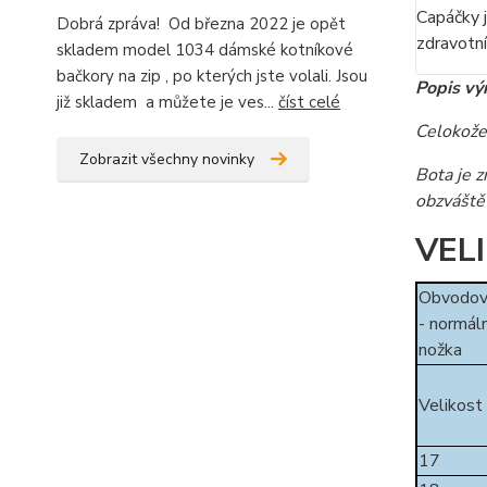
Capáčky j
Dobrá zpráva! Od března 2022 je opět
zdravotní
skladem model 1034 dámské kotníkové
bačkory na zip , po kterých jste volali. Jsou
Popis vý
již skladem a můžete je ves...
číst celé
Celokože
Zobrazit všechny novinky
Bota je z
obzváště 
VEL
Obvodov
- normáln
nožka
Velikost
17