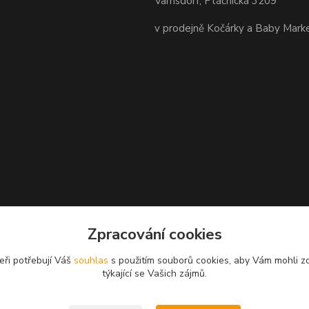
Varnsdorf, Ptáčnická 3209
v prodejně Kočárky a Baby Mark
Zpracování cookies
eři potřebují Váš
souhlas
s použitím souborů cookies, aby Vám mohli z
týkající se Vašich zájmů.