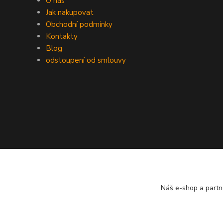
O nás
Jak nakupovat
Obchodní podmínky
Kontakty
Blog
odstoupení od smlouvy
Náš e-shop a partn