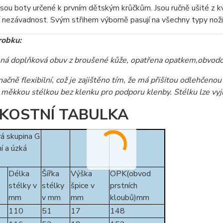
sou boty určené k prvním dětským krůčkům. Jsou ručně ušité z kva
 nezávadnost. Svým střihem výborně pasují na všechny typy noži
robku:
ná doplňková obuv z broušené kůže, opatřena opatkem,obvodo
načně flexibilní, což je zajištěno tím, že má přišitou odlehčen
měkkou stélkou bez klenku pro podporu klenby. Stélku lze vyjm
IKOSTNÍ TABULKA
á skupina G
í a úzká
Délka
Šířka
Výška
OPK(obvod
stélky v
stélky
špice v
prstních
mm
v mm
mm
kloubů)mm
110
51
17
148