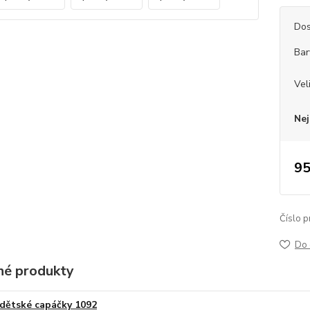
Dos
Bar
Vel
Nej
95
Číslo p
Do 
é produkty
dětské capáčky 1092