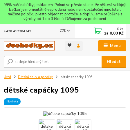
99% naší nabídky je skladem. Pokud se přesto stane , že některá velikost
bačkor je momentálně vyprodaná nebo není dostatečné množství ,
můžete položku přesto objednat, protože je doplňujeme průběžně z
výroby od 1 do 3 týdnů. Děkujeme za pochopení.
0
ks
CZK
+420 412384749
za
0,00 Kč
Menu
Hledat
Úvod
Dětská obuv a ponožky
dětské capáčky 1095
dětské capáčky 1095
Novinka