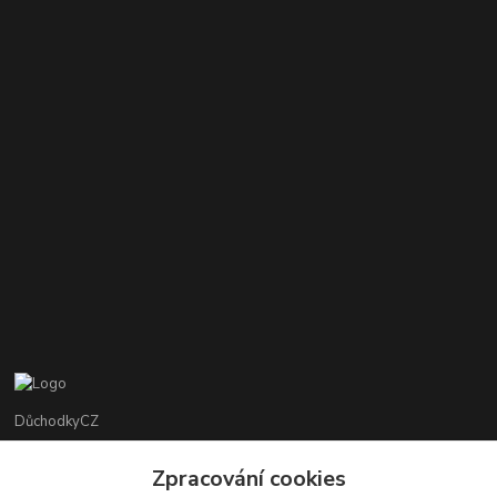
DůchodkyCZ
Jana Krejčí
Zpracování cookies
+420 412384749