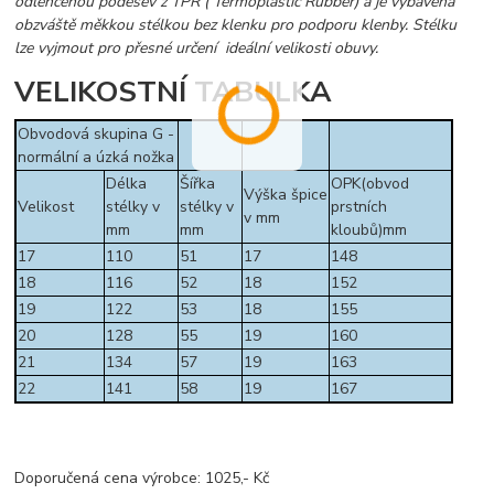
odlehčenou podešev z TPR ( Termoplastic Rubber) a je vybavena
obzváště měkkou stélkou bez klenku pro podporu klenby. Stélku
lze vyjmout pro přesné určení ideální velikosti obuvy.
VELIKOSTNÍ TABULKA
Obvodová skupina G -
normální a úzká nožka
Délka
Šířka
OPK(obvod
Výška špice
Velikost
stélky v
stélky v
prstních
v mm
mm
mm
kloubů)mm
17
110
51
17
148
18
116
52
18
152
19
122
53
18
155
20
128
55
19
160
21
134
57
19
163
22
141
58
19
167
Doporučená cena výrobce: 1025,- Kč