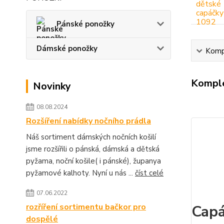
Pánské ponožky
Dámské ponožky
Kompl
Komple
Novinky
08.08.2024
Rozšíření nabídky nočního prádla
Náš sortiment dámských nočních košilí
jsme rozšířili o pánská, dámská a dětská
pyžama, noční košile( i pánské), županya
pyžamové kalhoty. Nyní u nás ...
číst celé
07.06.2022
rozříření sortimentu bačkor pro
Capá
dospělé