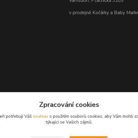
Varnsdorf, Ptáčnická 3209
v prodejně Kočárky a Baby Mark
Zpracování cookies
eři potřebují Váš
souhlas
s použitím souborů cookies, aby Vám mohli z
týkající se Vašich zájmů.