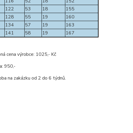
116
52
18
152
122
53
18
155
128
55
19
160
134
57
19
163
141
58
19
167
ná cena výrobce: 1025,- Kč
a: 950,-
oba na zakázku od 2 do 6 týdnů.