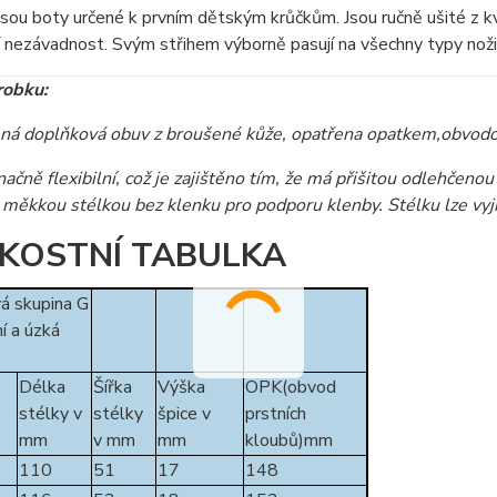
sou boty určené k prvním dětským krůčkům. Jsou ručně ušité z kva
 nezávadnost. Svým střihem výborně pasují na všechny typy noži
robku:
ná doplňková obuv z broušené kůže, opatřena opatkem,obvodo
načně flexibilní, což je zajištěno tím, že má přišitou odlehčen
měkkou stélkou bez klenku pro podporu klenby. Stélku lze vyjm
IKOSTNÍ TABULKA
á skupina G
í a úzká
Délka
Šířka
Výška
OPK(obvod
stélky v
stélky
špice v
prstních
mm
v mm
mm
kloubů)mm
110
51
17
148