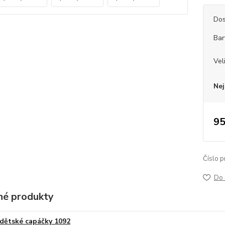
Dos
Bar
Vel
Nej
95
Číslo p
Do 
é produkty
dětské capáčky 1092