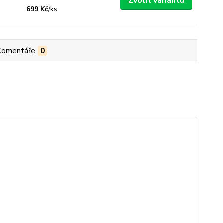
Zvolit variantu
699 Kč
/
ks
Komentáře
0