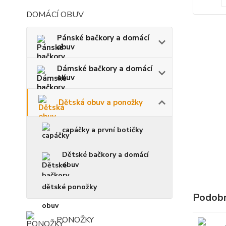
DOMÁCÍ OBUV
Pánské bačkory a domácí
obuv
Dámské bačkory a domácí
obuv
Dětská obuv a ponožky
capáčky a první botičky
Dětské bačkory a domácí
obuv
dětské ponožky
Podobn
PONOŽKY