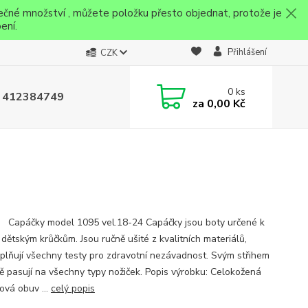
ečné množství , můžete položku přesto objednat, protože je
ení.
Přihlášení
CZK
0
ks
 412384749
za
0,00 Kč
ky model 1095 vel.18-24 Capáčky jsou boty určené k
 dětským krůčkům. Jsou ručně ušité z kvalitních materiálů,
splňují všechny testy pro zdravotní nezávadnost. Svým střihem
ě pasují na všechny typy nožiček. Popis výrobku: Celokožená
ová obuv ...
celý popis