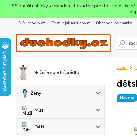
99% naší nabídky je skladem. Pokud se přesto stane , že n
dop
O Duchodky.cz
Postup jak nakupovat
Obchodní podmínky
Úvod
D
Noční a spodní prádlo
děts
Ženy
Novinka
Muži
Děti