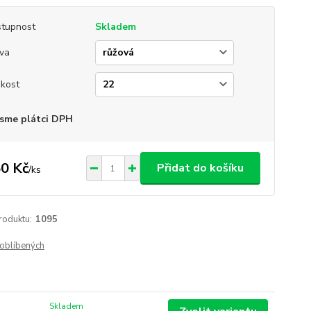
tupnost
Skladem
va
ikost
sme plátci DPH
0 Kč
Přidat do košíku
/
ks
roduktu:
1095
oblíbených
Skladem