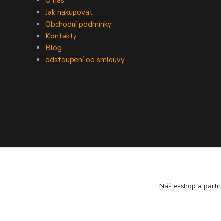
O nás
Jak nakupovat
Obchodní podmínky
Kontakty
Blog
odstoupení od smlouvy
Náš e-shop a partn