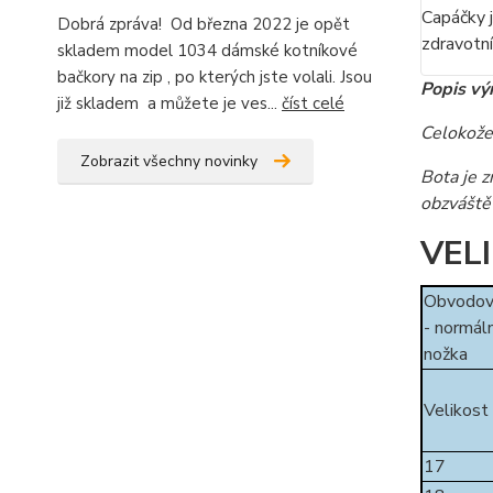
Capáčky j
Dobrá zpráva! Od března 2022 je opět
zdravotní
skladem model 1034 dámské kotníkové
bačkory na zip , po kterých jste volali. Jsou
Popis vý
již skladem a můžete je ves...
číst celé
Celokože
Zobrazit všechny novinky
Bota je z
obzváště 
VEL
Obvodov
- normáln
nožka
Velikost
17