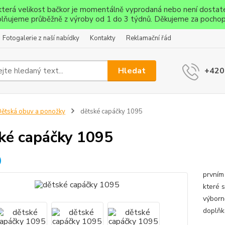
ěkterá velikost bačkor je momentálně vyprodaná nebo není dostat
lňujeme průběžně z výroby od 1 do 3 týdnů. Děkujeme za pochop
Fotogalerie z naší nabídky
Kontakty
Reklamační řád
Hledat
+420
ětská obuv a ponožky
dětské capáčky 1095
ké capáčky 1095
Capáč
prvním
které 
výborn
doplňk