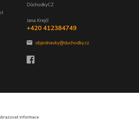
DůchodkyCZ
et
Jana Krejčí
+420 412384749
objednavky@duchodky.cz
obrazovat informace