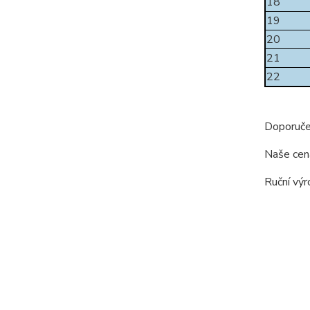
18
19
20
21
22
Doporuče
Naše cen
Ruční výr