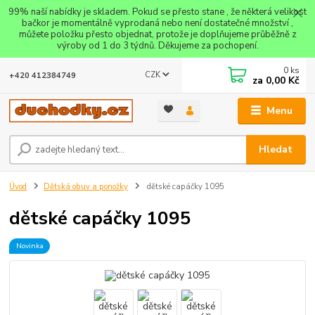
99% naší nabídky je skladem. Pokud se přesto stane , že některá velikost
bačkor je momentálně vyprodaná nebo není dostatečné množství ,
můžete položku přesto objednat, protože je doplňujeme průběžně z
výroby od 1 do 3 týdnů. Děkujeme za pochopení.
0
ks
CZK
+420 412384749
za
0,00 Kč
Menu
Hledat
Úvod
Dětská obuv a ponožky
dětské capáčky 1095
dětské capáčky 1095
Novinka