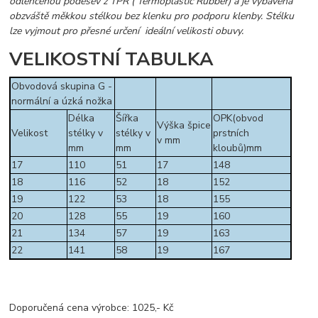
odlehčenou podešev z TPR ( Termoplastic Rubber) a je vybavena
obzváště měkkou stélkou bez klenku pro podporu klenby. Stélku
lze vyjmout pro přesné určení ideální velikosti obuvy.
VELIKOSTNÍ TABULKA
Obvodová skupina G -
normální a úzká nožka
Délka
Šířka
OPK(obvod
Výška špice
Velikost
stélky v
stélky v
prstních
v mm
mm
mm
kloubů)mm
17
110
51
17
148
18
116
52
18
152
19
122
53
18
155
20
128
55
19
160
21
134
57
19
163
22
141
58
19
167
Doporučená cena výrobce: 1025,- Kč