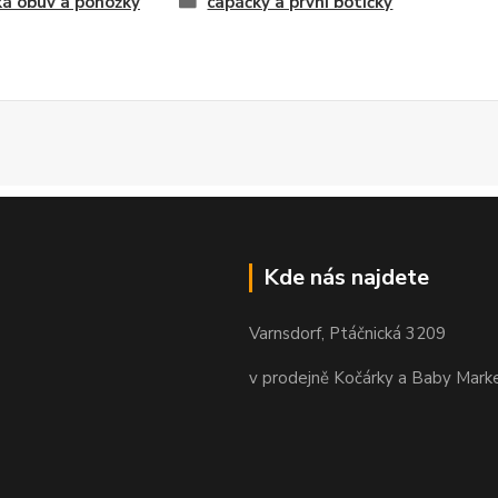
á obuv a ponožky
capáčky a první botičky
Kde nás najdete
Varnsdorf, Ptáčnická 3209
v prodejně Kočárky a Baby Mark