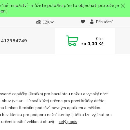
ečné množství , můžete položku přesto objednat, protože je
ení.
Přihlášení
CZK
0
ks
 412384749
za
0,00 Kč
ikované capáčky (žirafka) pro baculatou nožku a vysoký nárt:
obuv (velur + lícová kůže) určena pro první krůčky dítěte,
na lehkou flexibilní podešví, pevným opatkem a měkkou
u bez klenku pro podporu nožní klenby (stélka lze vyjímat pro
určení ideální velikosti obuvi)....
celý popis