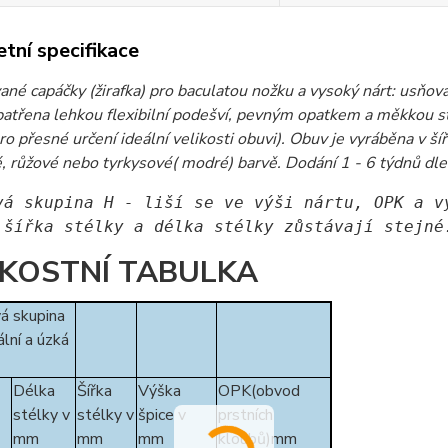
tní specifikace
vané capáčky (žirafka) pro baculatou nožku a vysoký nárt: usňová
patřena lehkou flexibilní podešví, pevným opatkem a měkkou st
ro přesné určení ideální velikosti obuvi). Obuv je vyráběna v 
, růžové nebo tyrkysové( modré) barvě. Dodání 1 - 6 týdnů dle 
vá skupina H - liší se ve výši nártu, OPK a v
 šířka stélky a délka stélky zůstávají stejné
IKOSTNÍ TABULKA
á skupina
lní a úzká
Délka
Šířka
Výška
OPK(obvod
stélky v
stélky v
špice v
prstních
mm
mm
mm
kloubů)mm