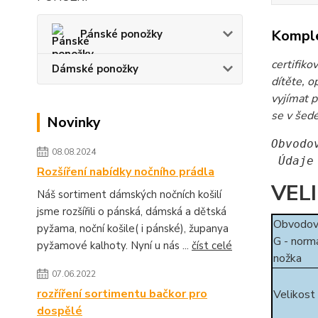
Komple
Pánské ponožky
certifiko
Dámské ponožky
dítěte, o
vyjímat p
se v šedé
Novinky
Obvodo
08.08.2024
 Údaje
Rozšíření nabídky nočního prádla
VEL
Náš sortiment dámských nočních košilí
jsme rozšířili o pánská, dámská a dětská
Obvodov
pyžama, noční košile( i pánské), županya
G - normá
pyžamové kalhoty. Nyní u nás ...
číst celé
nožka
07.06.2022
rozříření sortimentu bačkor pro
Velikost
dospělé