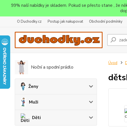
99% naší nabídky je skladem. Pokud se přesto stane , že n
dop
O Duchodky.cz
Postup jak nakupovat
Obchodní podmínky
Úvod
D
Noční a spodní prádlo
děts
Ženy
Muži
Děti