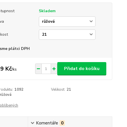
tupnost
Skladem
va
ikost
sme plátci DPH
9 Kč
Přidat do košíku
/
ks
roduktu:
1092
Velikost:
21
růžová
oblíbených
Komentáře
0