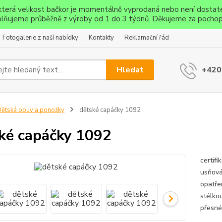
ěkterá velikost bačkor je momentálně vyprodaná nebo není dostat
lňujeme průběžně z výroby od 1 do 3 týdnů. Děkujeme za pochop
Fotogalerie z naší nabídky
Kontakty
Reklamační řád
Hledat
+420
ětská obuv a ponožky
dětské capáčky 1092
ké capáčky 1092
certif
usňová 
opatře
stélko
přesné 