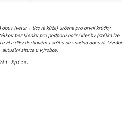
 obuv (velur + lícová kůže) určena pro první krůčky
élkou bez klenku pro podporu nožní klenby (stélka lze
šířce H a díky derbovému střihu se snadno obouvá. Vyrábí
aktuální situce u výrobce.
ýši špice. 
.