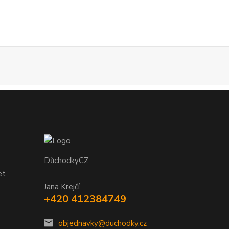
DůchodkyCZ
et
Jana Krejčí
+420 412384749
objednavky@duchodky.cz