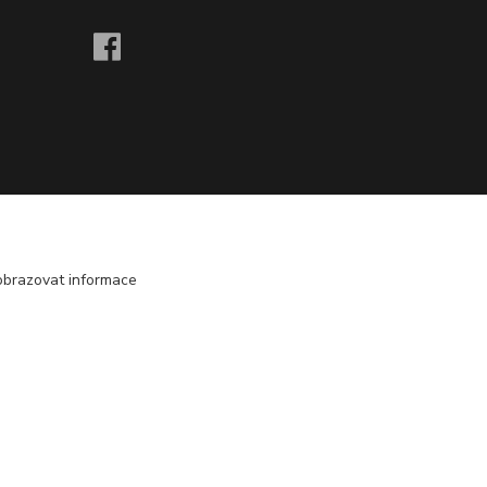
obrazovat informace
Vytvořeno na
Eshop-rychle.cz