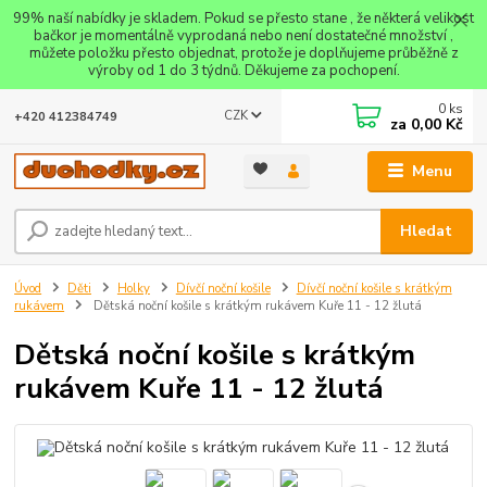
99% naší nabídky je skladem. Pokud se přesto stane , že některá velikost
bačkor je momentálně vyprodaná nebo není dostatečné množství ,
můžete položku přesto objednat, protože je doplňujeme průběžně z
výroby od 1 do 3 týdnů. Děkujeme za pochopení.
0
ks
CZK
+420 412384749
za
0,00 Kč
Menu
Hledat
Úvod
Děti
Holky
Dívčí noční košile
Dívčí noční košile s krátkým
rukávem
Dětská noční košile s krátkým rukávem Kuře 11 - 12 žlutá
Dětská noční košile s krátkým
rukávem Kuře 11 - 12 žlutá