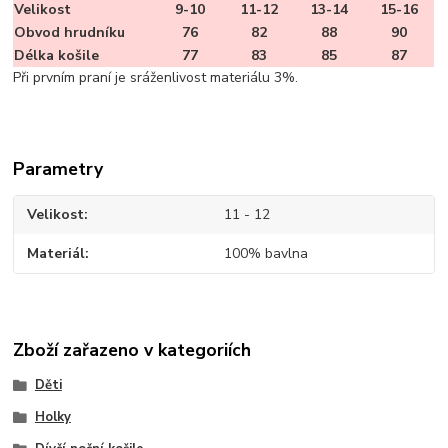
Velikost
9-10
11-12
13-14
15-16
Obvod hrudníku
76
82
88
90
Délka košile
77
83
85
87
Při prvním praní je sráženlivost materiálu 3%.
Parametry
Velikost
11 - 12
Materiál
100% bavlna
Zboží zařazeno v kategoriích
Děti
Holky