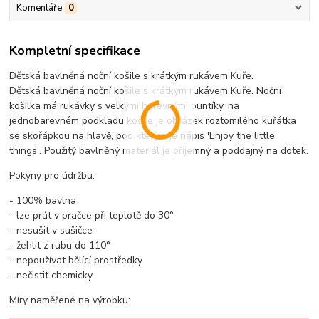
Komentáře
0
Kompletní specifikace
Dětská bavlněná noční košile s krátkým rukávem Kuře.
Dětská bavlněná noční košile s krátkým rukávem Kuře. Noční
košilka má rukávky s velkými barevnými puntíky, na
jednobarevném podkladu košile je obrázek roztomilého kuřátka
se skořápkou na hlavě, pod kterým je nápis 'Enjoy the little
things'. Použitý bavlněný materiál je příjemný a poddajný na dotek.
Pokyny pro údržbu:
- 100% bavlna
- lze prát v pračce při teplotě do 30°
- nesušit v sušičce
- žehlit z rubu do 110°
- nepoužívat bělící prostředky
- nečistit chemicky
Míry naměřené na výrobku: