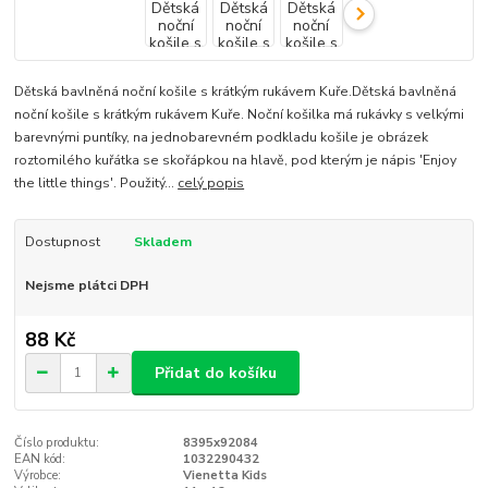
Dětská bavlněná noční košile s krátkým rukávem Kuře.Dětská bavlněná
noční košile s krátkým rukávem Kuře. Noční košilka má rukávky s velkými
barevnými puntíky, na jednobarevném podkladu košile je obrázek
roztomilého kuřátka se skořápkou na hlavě, pod kterým je nápis 'Enjoy
the little things'. Použitý...
celý popis
Dostupnost
Skladem
Nejsme plátci DPH
88 Kč
Přidat do košíku
Číslo produktu:
8395x92084
EAN kód:
1032290432
Výrobce:
Vienetta Kids