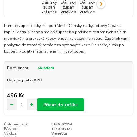
Dámský župan krátký s kapucí Méďa.Dámský krátký softový župan s
kapucí Méďa. Krásný a hřejivý župánek s potiskem roztomilých spících
medvídků má praktické kapsy, pásek ke stažení a kapuci. Župánek Vám
poskytne dostatečný komfort za sychravých večerů a zahřeje Vás po
koupeli. Použitý materiál je jemn...
celý popis
Dostupnost
Skladem
Nejsme plátci DPH
496 Kč
Přidat do košíku
Číslo produktu:
8426x92254
EAN kód:
1030730131
Výrobce:
Vienetta