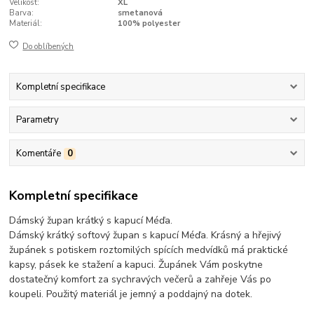
Velikost:
XL
Barva:
smetanová
Materiál:
100% polyester
Do oblíbených
Kompletní specifikace
Parametry
Komentáře
0
Kompletní specifikace
Dámský župan krátký s kapucí Méďa.
Dámský krátký softový župan s kapucí Méďa. Krásný a hřejivý
župánek s potiskem roztomilých spících medvídků má praktické
kapsy, pásek ke stažení a kapuci. Župánek Vám poskytne
dostatečný komfort za sychravých večerů a zahřeje Vás po
koupeli. Použitý materiál je jemný a poddajný na dotek.