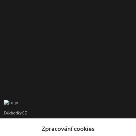
DůchodkyCZ
Jana Krejčí
Zpracování cookies
+420 412384749