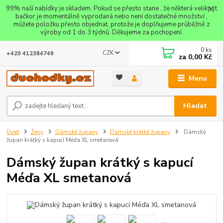
99% naší nabídky je skladem. Pokud se přesto stane , že některá velikost
bačkor je momentálně vyprodaná nebo není dostatečné množství ,
můžete položku přesto objednat, protože je doplňujeme průběžně z
výroby od 1 do 3 týdnů. Děkujeme za pochopení.
0
ks
CZK
+420 412384749
za
0,00 Kč
Menu
Hledat
Úvod
Ženy
Dámské župany
Dámské krátké župany
Dámský
župan krátký s kapucí Méďa XL smetanová
Dámský župan krátký s kapucí
Méďa XL smetanová