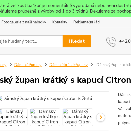
ěkterá velikost bačkor je momentálně vyprodaná nebo není dostat
lňujeme průběžně z výroby od 1 do 3 týdnů. Děkujeme za pochop
Fotogalerie z naší nabídky
Kontakty
Reklamační řád
Hledat
+420
Ženy
Dámské župany
Dámské krátké župany
Dámský župan krátký 
ký župan krátký s kapucí Citron
Dámský
kapucí
vás zah
materi
polyest