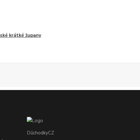
ké krátké župany
DůchodkyCZ