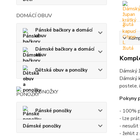
DOMÁCÍ OBUV
Pánské bačkory a domácí
obuv
Kompl
Dámské bačkory a domácí
obuv
Komple
Dětská obuv a ponožky
Dámský žu
Dámský kr
postele, 
PONOŽKY
Pokyny p
Pánské ponožky
- 100% p
- lze prá
- nesušit
Dámské ponožky
- žehlit 