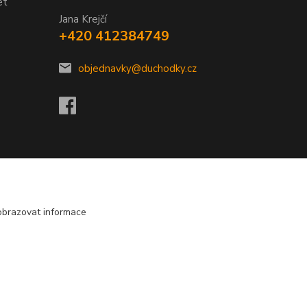
et
Jana Krejčí
+420 412384749
objednavky@duchodky.cz
obrazovat informace