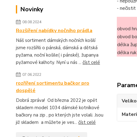
- nepouží
- nečisti
Novinky
08.08.2024
obvod hr
Rozšíření nabídky nočního prádla
obvod b
Náš sortiment dámských nočních košilí
délka žu
jsme rozšířili o pánská, dámská a dětská
délka ru
pyžama, noční košile( i pánské), županya
pyžamové kalhoty. Nyní u nás ...
číst celé
07.06.2022
rozříření sortimentu bačkor pro
Param
dospělé
Dobrá zpráva! Od března 2022 je opět
Veliko
skladem model 1034 dámské kotníkové
Materi
bačkory na zip , po kterých jste volali. Jsou
již skladem a můžete je ves...
číst celé