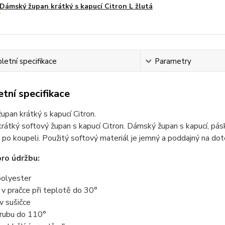
Dámský župan krátký s kapucí Citron L žlutá
etní specifikace
Parametry
tní specifikace
pan krátký s kapucí Citron.
átký softový župan s kapucí Citron. Dámský župan s kapucí, pás
i po koupeli. Použitý softový materiál je jemný a poddajný na dot
ro údržbu:
olyester
t v pračce při teplotě do 30°
 v sušičce
z rubu do 110°