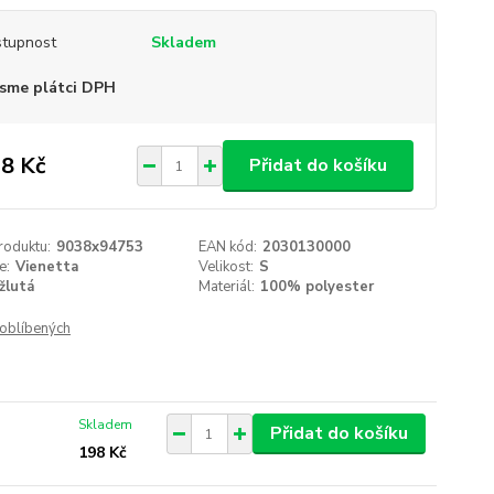
tupnost
Skladem
sme plátci DPH
8 Kč
Přidat do košíku
roduktu:
9038x94753
EAN kód:
2030130000
e:
Vienetta
Velikost:
S
žlutá
Materiál:
100% polyester
oblíbených
Skladem
Přidat do košíku
198 Kč