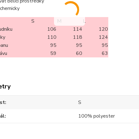
vat bělící prostředky
t chemicky
S
M
L
udníku
106
114
120
oky
110
118
124
panu
95
95
95
kávu
59
60
63
etry
st
S
ál
100% polyester