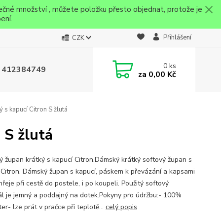
ečné množství , můžete položku přesto objednat, protože je
ení.
Přihlášení
CZK
0
ks
 412384749
za
0,00 Kč
s kapucí Citron S žlutá
 S žlutá
 župan krátký s kapucí Citron.Dámský krátký softový župan s
 Citron. Dámský župan s kapucí, páskem k převázání a kapsami
řeje při cestě do postele, i po koupeli. Použitý softový
ál je jemný a poddajný na dotek.Pokyny pro údržbu:- 100%
er- lze prát v pračce při teplotě...
celý popis