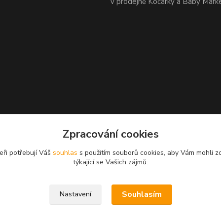
v prodejně Kočárky a Baby Mark
Zpracování cookies
eři potřebují Váš
souhlas
s použitím souborů cookies, aby Vám mohli z
týkající se Vašich zájmů.
Souhlasím
Nastavení