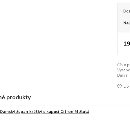
Dos
Nej
19
Číslo p
Výrobc
Barva:
Do 
é produkty
Dámský župan krátký s kapucí Citron M žlutá