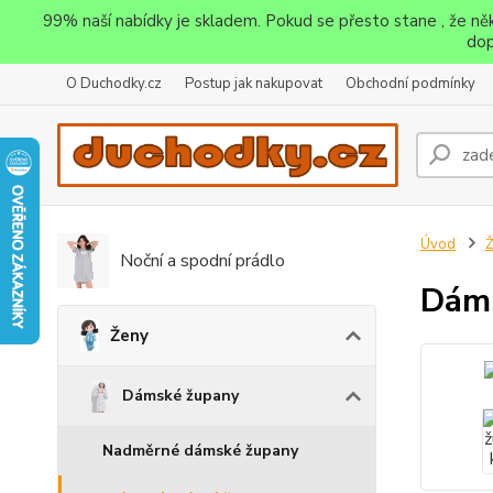
99% naší nabídky je skladem. Pokud se přesto stane , že n
dop
O Duchodky.cz
Postup jak nakupovat
Obchodní podmínky
Úvod
Noční a spodní prádlo
Dáms
Ženy
Dámské župany
Nadměrné dámské župany