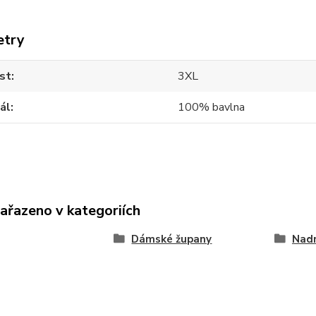
etry
st
3XL
ál
100% bavlna
zařazeno v kategoriích
Dámské župany
Nad