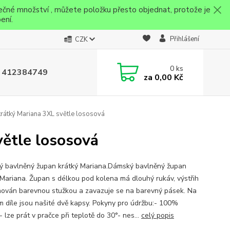
ečné množství , můžete položku přesto objednat, protože je
ení.
Přihlášení
CZK
0
ks
 412384749
za
0,00 Kč
átký Mariana 3XL světle lososová
ětle lososová
 bavlněný župan krátký Mariana.Dámský bavlněný župan
 Mariana. Župan s délkou pod kolena má dlouhý rukáv, výstřih
mován barevnou stužkou a zavazuje se na barevný pásek. Na
m díle jsou našité dvě kapsy. Pokyny pro údržbu:- 100%
 lze prát v pračce při teplotě do 30°- nes...
celý popis