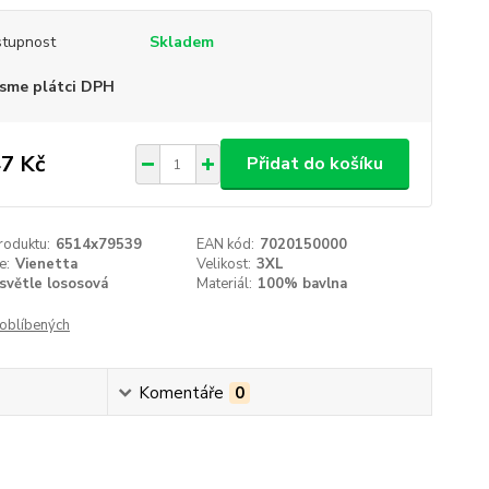
tupnost
Skladem
sme plátci DPH
7 Kč
Přidat do košíku
roduktu:
6514x79539
EAN kód:
7020150000
e:
Vienetta
Velikost:
3XL
světle lososová
Materiál:
100% bavlna
oblíbených
Komentáře
0