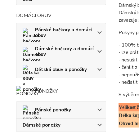
Dámský b
Dámský ba
DOMÁCÍ OBUV
zavazuje 
Pánské bačkory a domácí
Pokyny pr
obuv
- 100% b
Dámské bačkory a domácí
- lze prá
obuv
- nesušit
- žehlit 
Dětská obuv a ponožky
- nepouží
- nečisti
PONOŽKY
S výběre
Velikost
Pánské ponožky
Délka žu
Obvod h
Dámské ponožky