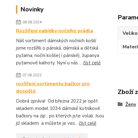
Novinky
Param
08.08.2024
Rozšíření nabídky nočního prádla
Veliko
Náš sortiment dámských nočních košilí
Materi
jsme rozšířili o pánská, dámská a dětská
pyžama, noční košile( i pánské), županya
pyžamové kalhoty. Nyní u nás ...
číst celé
07.06.2022
rozříření sortimentu bačkor pro
dospělé
Zboží 
Dobrá zpráva! Od března 2022 je opět
Ženy
skladem model 1034 dámské kotníkové
bačkory na zip , po kterých jste volali. Jsou
již skladem a můžete je ves...
číst celé