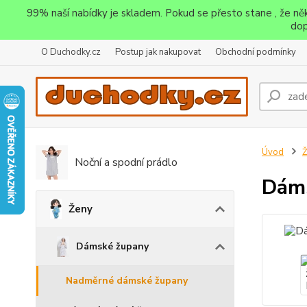
99% naší nabídky je skladem. Pokud se přesto stane , že n
dop
O Duchodky.cz
Postup jak nakupovat
Obchodní podmínky
Úvod
Noční a spodní prádlo
Dáms
Ženy
Dámské župany
Nadměrné dámské župany