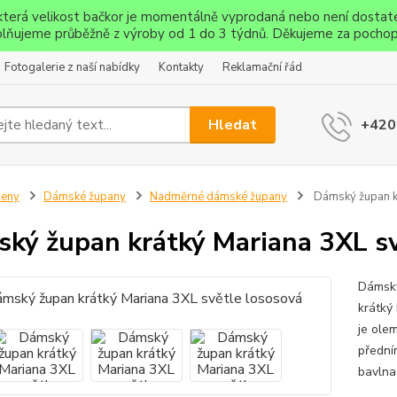
ěkterá velikost bačkor je momentálně vyprodaná nebo není dostat
lňujeme průběžně z výroby od 1 do 3 týdnů. Děkujeme za pochop
Fotogalerie z naší nabídky
Kontakty
Reklamační řád
Hledat
+420
Ženy
Dámské župany
Nadměrné dámské župany
Dámský župan kr
ký župan krátký Mariana 3XL sv
Dámský
krátký
je ole
přední
bavlna-