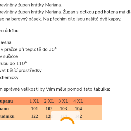
avlněný župan krátký Mariana.
vlněný župan krátký Mariana. Župan s délkou pod kolena má dlo
se na barevný pásek. Na předním díle jsou našité dvě kapsy.
o údržbu:
avlna
t v pračce při teplotě do 30°
 v sušičce
z rubu do 110°
vat bělící prostředky
t chemicky
m správné velikosti by Vám měla pomoci tato tabulka:
 županu
1 XL
2 XL
3 XL
4 XL
panu
101
102
103
104
rudníku
122
128
134
142