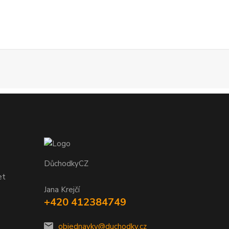
DůchodkyCZ
et
Jana Krejčí
+420 412384749
objednavky@duchodky.cz