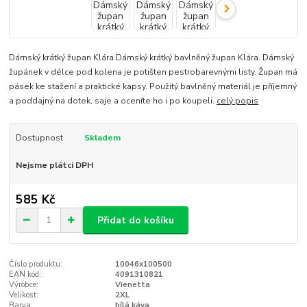
Dámský krátký župan Klára.Dámský krátký bavlněný župan Klára. Dámský
župánek v délce pod kolena je potišten pestrobarevnými listy. Župan má
pásek ke stažení a praktické kapsy. Použitý bavlněný materiál je příjemný
a poddajný na dotek, saje a oceníte ho i po koupeli.
celý popis
Dostupnost
Skladem
Nejsme plátci DPH
585 Kč
Přidat do košíku
Číslo produktu:
10046x100500
EAN kód:
4091310821
Výrobce:
Vienetta
Velikost:
2XL
Barva:
bílá káva