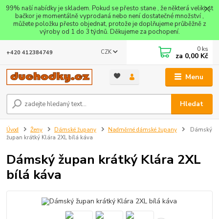
99% naší nabídky je skladem. Pokud se přesto stane , že některá velikost
bačkor je momentálně vyprodaná nebo není dostatečné množství ,
můžete položku přesto objednat, protože je doplňujeme průběžně z
výroby od 1 do 3 týdnů. Děkujeme za pochopení.
0
ks
CZK
+420 412384749
za
0,00 Kč
Menu
Hledat
Úvod
Ženy
Dámské župany
Nadměrné dámské župany
Dámský
župan krátký Klára 2XL bílá káva
Dámský župan krátký Klára 2XL
bílá káva