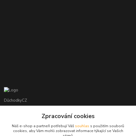
DůchodkyCZ
Jana Krejčí
Zpracování cookies
+420 412384749
Náš e-shop a partneři potřebují Váš
souhlas
s použitím souborů
cookies, aby Vám mohli zobrazovat informace týkající se Vašich
objednavky@duchodky.cz
zájmů.