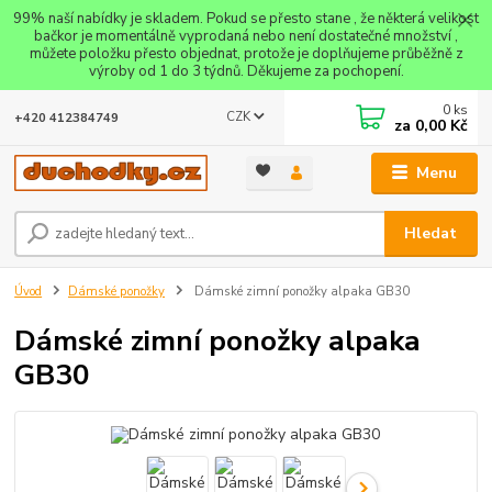
99% naší nabídky je skladem. Pokud se přesto stane , že některá velikost
bačkor je momentálně vyprodaná nebo není dostatečné množství ,
můžete položku přesto objednat, protože je doplňujeme průběžně z
výroby od 1 do 3 týdnů. Děkujeme za pochopení.
0
ks
CZK
+420 412384749
za
0,00 Kč
Menu
Hledat
Úvod
Dámské ponožky
Dámské zimní ponožky alpaka GB30
Dámské zimní ponožky alpaka
GB30