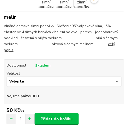
melír
Vlněné dámské zimní ponožky Složení : 95%alpaková vlna, , 5%
elastan ve 4 různých barvách v balení po dvou párech : jednobarevný
podklad - červená s bílým melírem -bílá s černým
melírem -okrová s černým melírem ...
celý
popis
Dostupnost
Skladem
Velikost
Nejsme plátci DPH
50 Kč
/
ks
Přidat do košíku