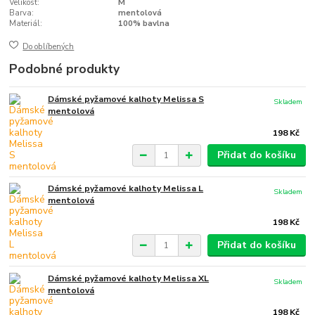
Velikost:
M
Barva:
mentolová
Materiál:
100% bavlna
Do oblíbených
Podobné produkty
Dámské pyžamové kalhoty Melissa S
Skladem
mentolová
198 Kč
Přidat do košíku
Dámské pyžamové kalhoty Melissa L
Skladem
mentolová
198 Kč
Přidat do košíku
Dámské pyžamové kalhoty Melissa XL
Skladem
mentolová
198 Kč