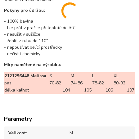
Pokyny pro údržbu:
- 100% bavlna
- lze prát v pračce při teplotě do 30°
- nesušit v sušičce
- žehlit z rubu do 110°
- nepoužívat bělící prostředky
- nečistit chemicky
Míry naměřené na výrobku:
2121296448 Melissa
S
M
L
XL
pas
70-82
74-86
78-82
80-92
délka kalhot
104
105
106
107
Parametry
Velikost
M