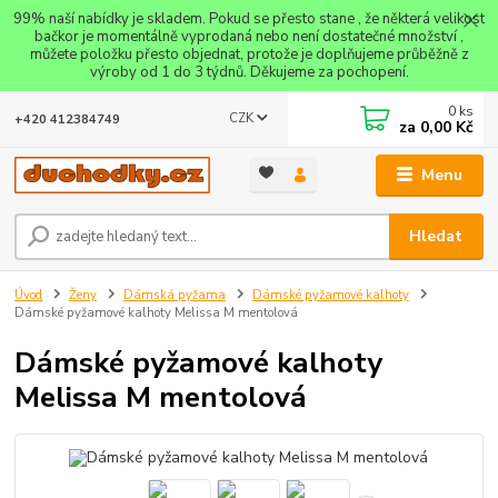
99% naší nabídky je skladem. Pokud se přesto stane , že některá velikost
bačkor je momentálně vyprodaná nebo není dostatečné množství ,
můžete položku přesto objednat, protože je doplňujeme průběžně z
výroby od 1 do 3 týdnů. Děkujeme za pochopení.
0
ks
CZK
+420 412384749
za
0,00 Kč
Menu
Hledat
Úvod
Ženy
Dámská pyžama
Dámské pyžamové kalhoty
Dámské pyžamové kalhoty Melissa M mentolová
Dámské pyžamové kalhoty
Melissa M mentolová