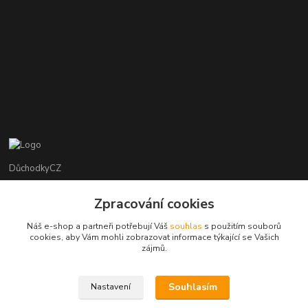
DůchodkyCZ
Jana Krejčí
Zpracování cookies
+420 412384749
Náš e-shop a partneři potřebují Váš
souhlas
s použitím souborů
cookies, aby Vám mohli zobrazovat informace týkající se Vašich
objednavky@duchodky.cz
zájmů.
Souhlasím
Nastavení